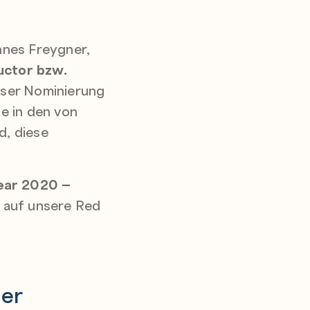
nnes Freygner,
uctor bzw.
eser Nominierung
e in den von
d, diese
Year 2020 –
e auf unsere Red
ner