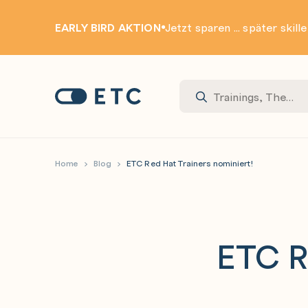
EARLY BIRD AKTION
Jetzt sparen ... später skill
Zur Startseite: ETC
Home
Blog
ETC Red Hat Trainers nominiert!
ETC R