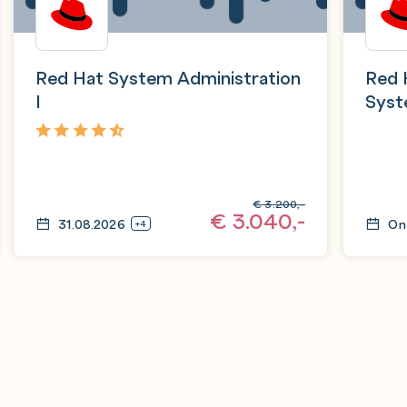
Red Hat System Administration
Red 
I
Syst
Exa
4,9
€
3.200,-
€
3.040,-
31.08.2026
On
+4