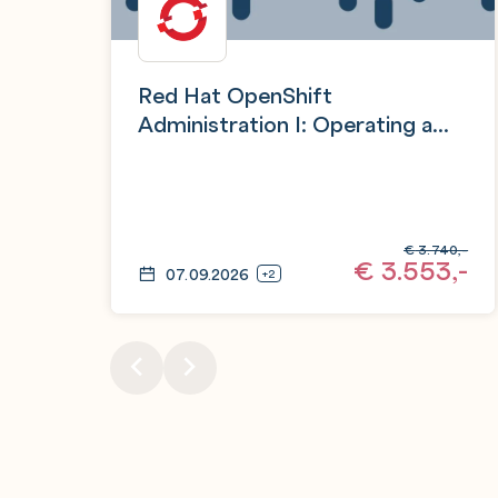
Red Hat OpenShift
Administration I: Operating a
Production Cluster
€
3.740,-
€
3.553,-
07.09.2026
+2