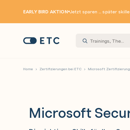
EARLY BIRD AKTION
Jetzt sparen ... später skill
Zur Startseite: ETC
Home
Zertifizierungen bei ETC
Microsoft Zertifizierun
Microsoft Secur