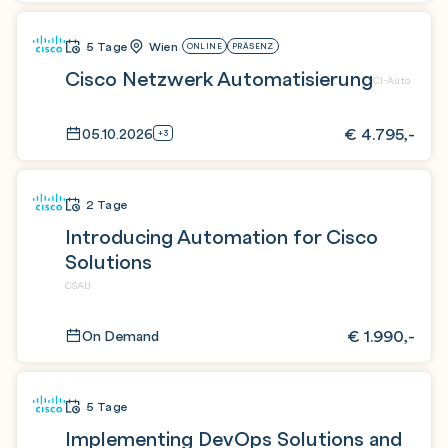
5 Tage
Wien
ONLINE
PRÄSENZ
Cisco Netzwerk Automatisierung
CI-Auto
€
4.795,-
05.10.2026
+3
2 Tage
Introducing Automation for Cisco
Solutions
CSAU
€
1.990,-
On Demand
5 Tage
Implementing DevOps Solutions and