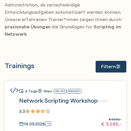
Administration, da zeitaufwändige
Entwicklungsaufgaben automatisiert werden können.
Unsere erfahrenen Trainer*innen zeigen Ihnen durch
praxisnahe Übungen
die Grundlagen für
Scripting im
Netzwerk
.
Trainings
Filtern
5 Tage
Wien
ONLINE
PRÄSENZ
Network Scripting Workshop
SCRIPT
3,3
€
3.650,-
€
3.285,-
14.09.2026
+5