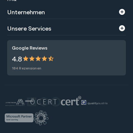
Unternehmen
Über uns
Unsere Services
Karriere
Trainings
Google Reviews
Presse
Zertifizierungen
4.8
Nachhaltigkeit
Förderungen
184 Rezensionen
Blog
Talentsuche
Newsletter
Raummiete