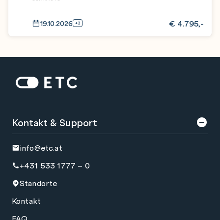
€
4.795,-
19.10.2026
+3
Zur Startseite: ETC
Kontakt & Support
info@etc.at
+431 533 1777 – 0
Standorte
Kontakt
FAQ