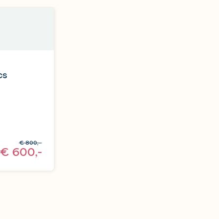
cs
€
800,-
€
600,-