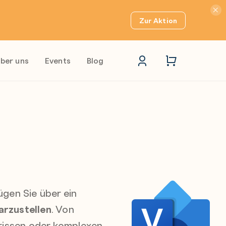
Hinwei
Zur Aktion
ber uns
Events
Blog
ügen Sie über ein
arzustellen
. Von
rissen oder komplexen