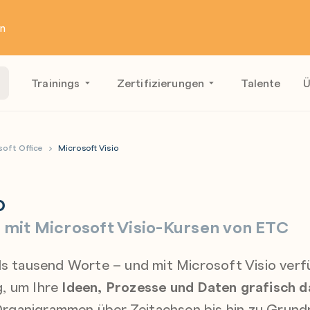
en
Trainings
Zertifizierungen
Talente
Ü
soft Office
Microsoft Visio
o
n mit Microsoft Visio-Kursen von ETC
ls tausend Worte – und mit Microsoft Visio verf
, um Ihre
Ideen, Prozesse und Daten grafisch d
rganigrammen über Zeitachsen bis hin zu Grund