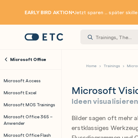
EARLY BIRD AKTION
Jetzt sparen ... später skill
Zur Startseite: ETC
Microsoft Office
Home
Trainings
Micro
Microsoft Access
Microsoft Visi
Microsoft Excel
Ideen visualisiere
Microsoft MOS Trainings
Bilder sagen oft mehr a
Microsoft Office 365 –
Anwender
erstklassiges Werkzeug
Microsoft Office Flash
Flussdiagrammen und O