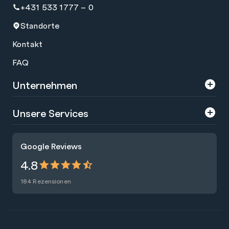
+431 533 1777 – 0
Standorte
Kontakt
FAQ
Unternehmen
Über uns
Unsere Services
Karriere
Trainings
Google Reviews
Presse
Zertifizierungen
4.8
Nachhaltigkeit
Förderungen
184 Rezensionen
Blog
Talentsuche
Newsletter