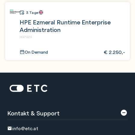
3 Tage
HPE Ezmeral Runtime Enterprise
Administration
HG7G2S
€
2.250,-
On Demand
Zur Startseite: ETC
Kontakt & Support
info@etc.at