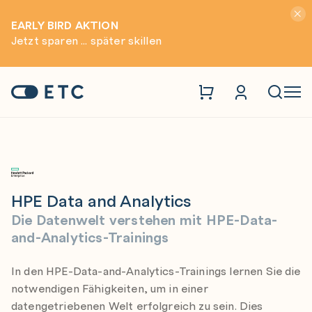
Hinwei
EARLY BIRD AKTION
Jetzt sparen ... später skillen
Hewlett Packard Enterprise (HPE)
HPE Data and Analytics
Zur Startseite: ETC
Naviga
HPE Data and Analytics
Die Datenwelt verstehen mit HPE-Data-
and-Analytics-Trainings
In den HPE-Data-and-Analytics-Trainings lernen Sie die
notwendigen Fähigkeiten, um in einer
datengetriebenen Welt erfolgreich zu sein. Dies