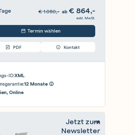
€
864,-
Tage
€
1.080,-
ab
exkl. MwSt.
Termin wählen
PDF
Kontakt
ngs-ID:
XML
nsgarantie:
12 Monate
en, Online
Jetzt zum
Newsletter