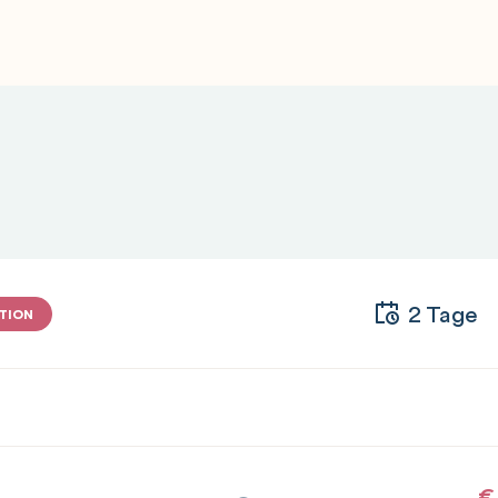
2 Tage
TION
D
€