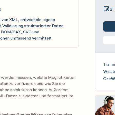
s
2 
en von XML, entwickeln eigene
 Validierung strukturierter Daten
T, DOM/SAX, SVG und
onen umfassend vermittelt.
Traini
Wisse
en werden müssen, welche Möglichkeiten
Ort:
Wi
ten zu verifizieren und wie Sie die
aben selektieren können. Außerdem
 XML-Daten auswerten und formatiert im
eilnehmer*innen Wissen zu folgenden