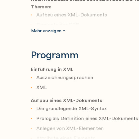
Themen:
Aufbau eines XML-Dokuments
Elemente der DTD
Mehr anzeigen
DTD Attribute von Elementen
Namensräume
Programm
XML Schema
Komplexe Elemente in Schema
Einführung in XML
Formatierungssprachen
Auszeichnungssprachen
XPath
XML
XSL und XSLT
Aufbau eines XML-Dokuments
XSLT - Elemente
Die grundlegende XML-Syntax
Links in XML
Prolog als Definition eines XML-Dokuments
XQuery
Anlegen von XML-Elementen
DOM und SAX
Attribute eines Elements