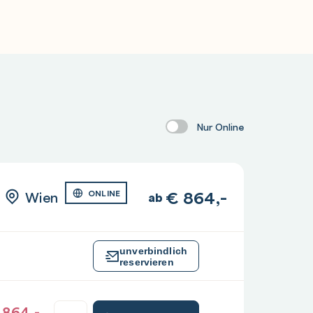
Nur Online
€
864,-
Wien
ONLINE
ab
unverbindlich
reservieren
864,-