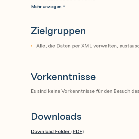
XHTML 1.1
Mehr anzeigen
Kommentare hinzufügen
SVG
Wohlgeformtheit eines XML-Dokuments
Zielgruppen
Ein XML-Dokument erstellen
XML-Editor Editix
Alle, die Daten per XML verwalten, austau
Elemente der DTD
Dokumenttyp - Definition
Definition einer internen DTD
Vorkenntnisse
Deklarieren der Elementtypen
Angabe der Elemente
Es sind keine Vorkenntnisse für den Besuch de
Externe Teilmenge der DTD
Gültiges Dokument
Downloads
DTD Attribute von Elementen
Attributlisten - Definition
Download Folder (PDF)