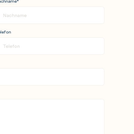
achname
*
lefon