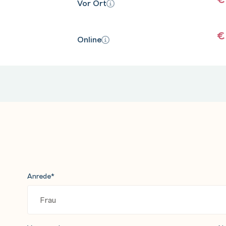
Vor Ort
€
Online
Anrede
*