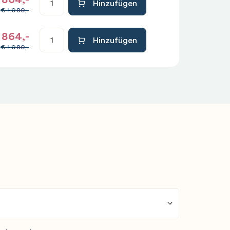
Hinzufügen
€
1.080,-
864,-
Hinzufügen
€
1.080,-