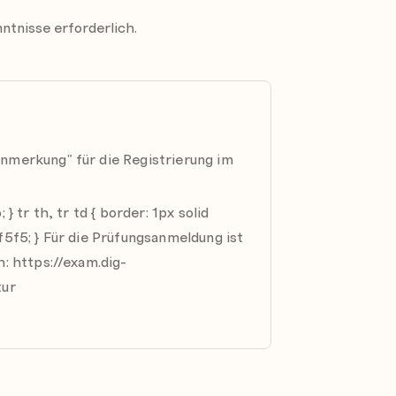
ntnisse erforderlich.
nmerkung" für die Registrierung im
.
} tr th, tr td { border: 1px solid
f5f5; } Für die Prüfungsanmeldung ist
h: https://exam.dig-
tur