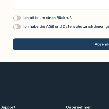
Ich bitte um einen Rückruf.
Wir
Rufen
Ich habe die
AGB
und
Datenschutzrichtlinien
ge
Datenschutz
*
Sie
Gerne
An.
 Support
Unternehmen