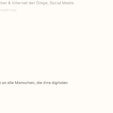
ten & Internet der Dinge, Social Media
bmeetings
rbeitsplatz & Fake News, Online-
eit & Online-Banking
hmaschinen & Künstliche Intelligenz,
elle Webseiten & Filterblase
lls zentral zu verwalten und mit anderen
nachweise Ihrem Profil hinzu
an alle Menschen, die ihre digitalen
Testcenter
halten Sie bitte Ihren gültigen