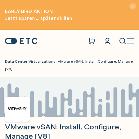
Hinwei
EARLY BIRD AKTION
Jetzt sparen ... später skillen
Zur Startseite: ETC
Naviga
Data Center Virtualization
VMware vSAN: Install, Configure, Manage
[V8]
VMware vSAN: Install, Configure,
Manage [V8]