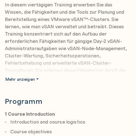
In diesem viertägigen Training erwerben Sie das
Wissen, die Fähigkeiten und die Tools zur Planung und
Bereitstellung eines VMware vSAN™-Clusters. Sie
lernen, wie man vSAN verwaltet und betreibt. Dieses
Training konzentriert sich auf den Aufbau der
erforderlichen Fähigkeiten für gängige Day-2 vSAN-
Administratoraufgaben wie vSAN-Node-Management,
Cluster-Wartung, Sicherheitsoperationen,
Fehlerbehebung und erweiterte vSAN-Cluster-
Operationen. Sie erlernen diese Fähigkeiten durch die
Absolvierung von Aktivitäten unter Anleitung und durch
Mehr anzeigen
praktische Laborübungen.
Am Ende des Trainings sollten Sie in der Lage sein, die
Programm
folgenden Ziele zu erreichen:
1 Course Introduction
Beschreiben Sie vSAN-Konzepte
Introduction and course logistics
Detaillierte Beschreibung der vSAN-Architektur und
Course objectives
-Komponenten