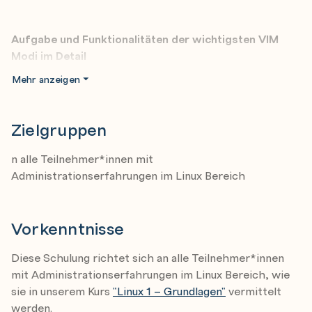
Aufgabe und Funktionalitäten der wichtigsten VIM
Modi im Detail
Normaler Modus (normal mode)
Mehr anzeigen
Einfügemodus (insert mode)
Kommandozeilenmodus (command mode)
Zielgruppen
Visueller Modus (visual mode)
n alle Teilnehmer*innen mit
Auswahlmodus (select mode)
Administrationserfahrungen im Linux Bereich
Ex Modus (ex mode)
Macro Modus (macro mode)
Vorkenntnisse
VIM Hilfesystem
Diese Schulung richtet sich an alle Teilnehmer*innen
Aufbau des Hilfe Systems
mit Administrationserfahrungen im Linux Bereich, wie
sie in unserem Kurs
"Linux 1 – Grundlagen"
vermittelt
Navigieren in der Hilfe
werden.