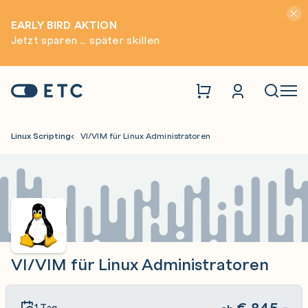
Hinwei
EARLY BIRD AKTION
Jetzt sparen ... später skillen
Zur Startseite: ETC
Naviga
Linux Scripting
VI/VIM für Linux Administratoren
VI/VIM für Linux Administratoren
€
845,-
1 Tag