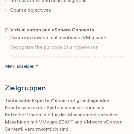
Introductions and course logistics
und Speichervirtualisierung
Course objectives
Überwachung von Netzwerk- und
Datenspeicherkonfigurationen in VMware
vSphere® Client™
2 Virtualization and vSphere Concepts
Bereitstellen, Konfigurieren und Klonen von
Describe how virtual machines (VMs) work
virtuellen Maschinen
Recognize the purpose of a hypervisor
Migrieren, Überwachen und Verwalten virtueller
Describe how VMs share resources in a virtualized
Maschinen
environment
Mehr anzeigen
Überwachen von Aufgaben und Ereignissen in
Recognize the components of an SDDC
VMware vSphere® Client™
Describe the relationship between vSphere, the
Zielgruppen
Erkennen, wie vSphere DRS und VMware vSphere®
SDDC, and cloud computing
High Availability die Performance und
Technische Experten*innen mit grundlegenden
Recognize the functions of the components in a
Kenntnissen in der Systemadministration und
Verfügbarkeit eines vSphere-Clusters verbessern
vSphere environment
Betreiber*innen, die für das Management virtueller
Access and view vSphere graphical user interfaces
Maschinen mit VMware ESXi™ und VMware vCenter
Zertifizierung
Server® verantwortlich sind
Identify VMware solutions that integrate with