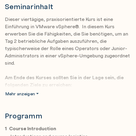
Seminarinhalt
Dieser viertägige, praxisorientierte Kurs ist eine
Einführung in VMware vSphere®. In diesem Kurs
erwerben Sie die Fähigkeiten, die Sie benötigen, um an
Tag 2 betriebliche Aufgaben auszuführen, die
typischerweise der Rolle eines Operators oder Junior-
Administrators in einer vSphere-Umgebung zugeordnet
sind.
Am Ende des Kurses sollten Sie in der Lage sein, die
folgenden Ziele zu erreichen:
Beschreiben Sie Virtualisierung und virtuelle
Mehr anzeigen
Maschinen
Beschreiben Sie die vSphere-Komponenten und das
Programm
Software-definierte Rechenzentrum (SDDC)
1 Course Introduction
Erläutern Sie die Konzepte der Server-, Netzwerk-