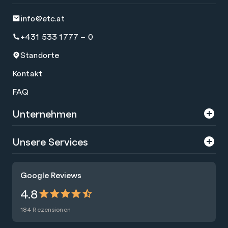
info@etc.at
+431 533 1777 – 0
Standorte
Kontakt
FAQ
Unternehmen
Über uns
Unsere Services
Karriere
Trainings
Google Reviews
Presse
Zertifizierungen
4.8
Nachhaltigkeit
Förderungen
184 Rezensionen
Blog
Talentsuche