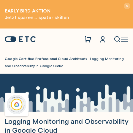
Hinwei
EARLY BIRD AKTION
Jetzt sparen ... später skillen
Zur Startseite: ETC
Naviga
Google Certified Professional Cloud Architect
Logging Monitoring
and Observability in Google Cloud
Logging Monitoring and Observability
in Google Cloud