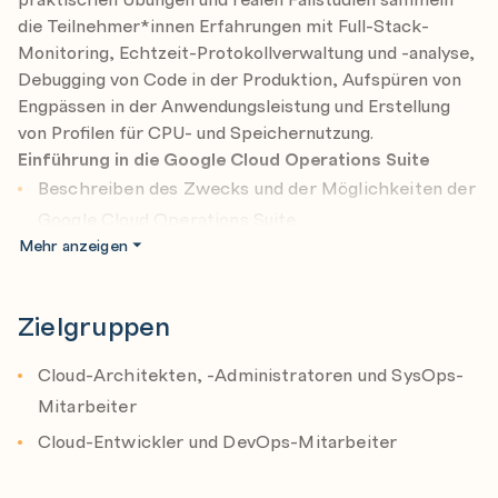
Analysieren von VPC-Flow-Protokollen und Firewall-
die Teilnehmer*innen Erfahrungen mit Full-Stack-
Regelprotokollen
Monitoring, Echtzeit-Protokollverwaltung und -analyse,
Analysieren und Exportieren von Cloud Audit Logs
Debugging von Code in der Produktion, Aufspüren von
Engpässen in der Anwendungsleistung und Erstellung
Instanzen
von Profilen für CPU- und Speichernutzung.
Profiling und Identifizieren ressourcenintensiver
Einführung in die Google Cloud Operations Suite
Funktionen in einer Anwendung
Beschreiben des Zwecks und der Möglichkeiten der
Analysieren der Kosten für die Ressourcennutzung
Google Cloud Operations Suite
zur Überwachung von Komponenten in Google Cloud
Mehr anzeigen
Erläutern des Zwecks des Cloud Monitoring-Tools
Erläutern des Zwecks der Cloud Logging und Error
Zielgruppen
Reporting Tools
Erläutern des Zwecks der Application Performance
Cloud-Architekten, -Administratoren und SysOps-
Management-Tools
Mitarbeiter
Überwachung kritischer Systeme
Cloud-Entwickler und DevOps-Mitarbeiter
Cloud Monitoring verwenden, um Metriken für
mehrere Cloud-Projekte anzuzeigen