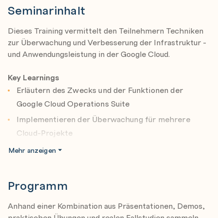
Seminarinhalt
Dieses Training vermittelt den Teilnehmern Techniken
zur Überwachung und Verbesserung der Infrastruktur -
und Anwendungsleistung in der Google Cloud.
Key Learnings
Erläutern des Zwecks und der Funktionen der
Google Cloud Operations Suite
Implementieren der Überwachung für mehrere
Cloud-Projekte
Erstellen von Benachrichtigungsrichtlinien,
Mehr anzeigen
Betriebszeitprüfungen und Warnungen
Installieren und Verwalten von Ops Agent zum
Programm
Sammeln von Protokollen für Compute Engine
Anhand einer Kombination aus Präsentationen, Demos,
Erläutern von Cloud Operations für GKE
praktischen Übungen und realen Fallstudien sammeln