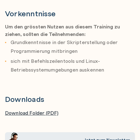
Erklären Sie die verschiedenen Arten von
Vorkenntnisse
Dashboards und Diagrammen, die erstellt werden
Um den grössten Nutzen aus diesem Training zu
können
ziehen, sollten die Teilnehmenden:
Erstellen eines Uptime-Checks
Grundkenntnisse in der Skripterstellung oder
Erkären der Architektur des Cloud-Betriebs
Programmierung mitbringen
Erklären und demonstrieren des Zweck der
sich mit Befehlszeilentools und Linux-
Verwendung von Monitoring Query Language (MQL)
Betriebssystemumgebungen auskennen
für die Überwachung
Alerting-Richtlinien
Erläutern von Alerting-Strategien
Downloads
Erläutern von Alerting Policies
Download Folder (PDF)
Erläutern des Fehlerbudgets
Erklären, warum Server-Level-Indikatoren (SLIs),
Service-Level-Ziele (SLOs) und Service-Level-
Jetzt zum Newsletter