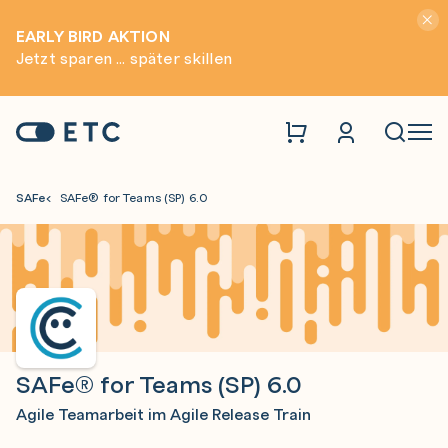
Hinwei
EARLY BIRD AKTION
Jetzt sparen ... später skillen
Zur Startseite: ETC
Naviga
SAFe
SAFe® for Teams (SP) 6.0
SAFe® for Teams (SP) 6.0
Agile Teamarbeit im Agile Release Train