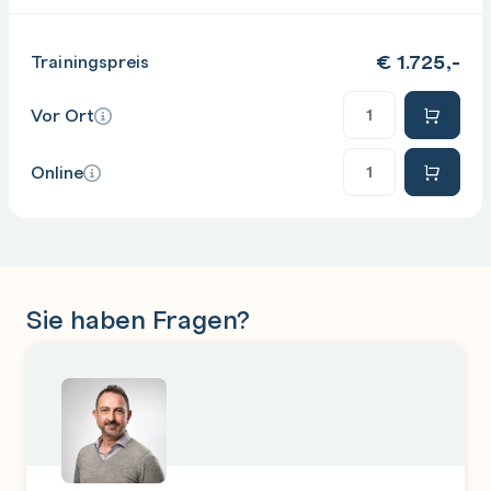
€
1.725,-
Trainingspreis
Anzahl
Vor Ort
Anzahl
Online
Sie haben Fragen?