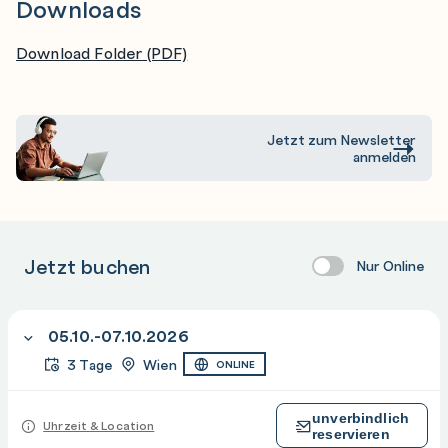
Downloads
Release Train (ART)
Download Folder (PDF)
PI Planning verstehen und daran teilnehmen
Erfolgreiche Umsetzung von Features und User
Stories
Jetzt zum Newsletter
anmelden
Agile Team-Kultur und kontinuierliche Verbesserung
Förderung einer agilen Mindset-Kultur
Umgang mit Herausforderungen in agilen Teams
Jetzt buchen
Nur Online
Messen und Optimieren der Teamleistung
05.10.-07.10.2026
3 Tage
Wien
ONLINE
unverbindlich
Uhrzeit & Location
reservieren