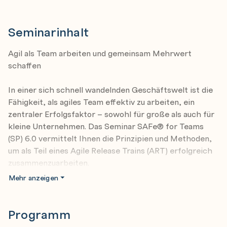
Seminarinhalt
Agil als Team arbeiten und gemeinsam Mehrwert
schaffen
In einer sich schnell wandelnden Geschäftswelt ist die
Fähigkeit, als agiles Team effektiv zu arbeiten, ein
zentraler Erfolgsfaktor – sowohl für große als auch für
kleine Unternehmen. Das Seminar SAFe® for Teams
(SP) 6.0 vermittelt Ihnen die Prinzipien und Methoden,
um als Teil eines Agile Release Trains (ART) erfolgreich
zusammenzuarbeiten.
Mehr anzeigen
Sie lernen, wie agile Teams strukturiert sind, welche
Rollen und Verantwortlichkeiten innerhalb des Teams
bestehen und wie Sie Iterationen planen, durchführen
Programm
und kontinuierlich verbessern.