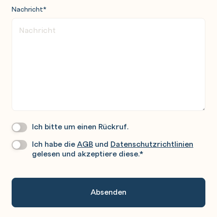
Nachricht
*
Ich bitte um einen Rückruf.
Wir
Rufen
Ich habe die
AGB
und
Datenschutzrichtlinien
Datenschutz
*
Sie
gelesen und akzeptiere diese.
*
Gerne
An.