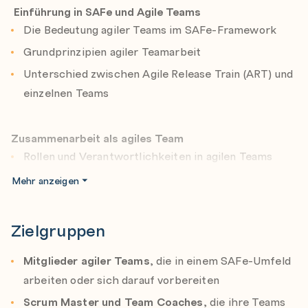
Einführung in SAFe und Agile Teams
Dieses Seminar legt den Fokus nicht nur auf SAFe-
Die Bedeutung agiler Teams im SAFe-Framework
spezifische Aspekte, sondern zeigt auch, wie
agile
Grundprinzipien agiler Teamarbeit
Teamarbeit unabhängig vom SAFe-Kontext
erfolgreich
Unterschied zwischen Agile Release Train (ART) und
gestaltet werden kann.
einzelnen Teams
Ein wesentlicher Bestandteil dieses Seminars ist der
Austausch von
Praxiserfahrungen
, um die
Zusammenarbeit als agiles Team
Herausforderungen und bewährten Methoden in der
Rollen und Verantwortlichkeiten in agilen Teams
Zusammenarbeit agiler Teams zu reflektieren. Durch
den offenen Dialog mit anderen Teilnehmer*innen
Zusammenarbeit mit anderen Teams und externen
Mehr anzeigen
gewinnen Sie wertvolle Einblicke in unterschiedliche
Stakeholdern
Branchen und Organisationsformen.
Kommunikation und Transparenz innerhalb des
Zielgruppen
Teams
Dieses Training führen wir gemeinsam mit unserem
Partner Clever Commons durch.
Mitglieder agiler Teams
, die in einem SAFe-Umfeld
arbeiten oder sich darauf vorbereiten
Kundenorientierung und Wertstromoptimierung
SAFe (Scaled Aglie Framework)® is a registered trade
Kundenbedürfnisse verstehen und in Wertströme
Scrum Master und Team Coaches
, die ihre Teams