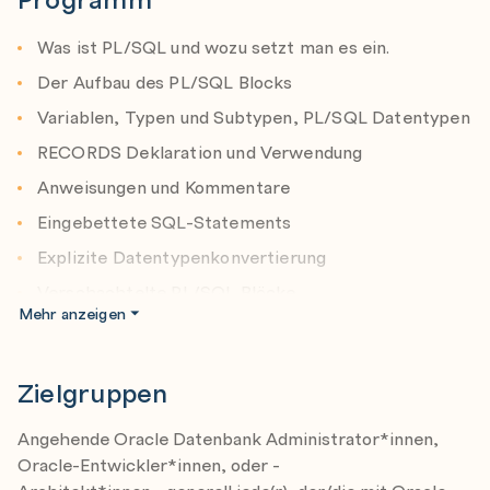
und Pipelined Table Functions.
Was ist PL/SQL und wozu setzt man es ein.
Der Aufbau des PL/SQL Blocks
Variablen, Typen und Subtypen, PL/SQL Datentypen
RECORDS Deklaration und Verwendung
Anweisungen und Kommentare
Eingebettete SQL-Statements
Explizite Datentypenkonvertierung
Verschachtelte PL/SQL Blöcke
Mehr anzeigen
CASE, SYS_CONTEXT
Kontrollstatements - IF, ELSEIF und ELSE
Zielgruppen
Regeln für NULL, AND und OR
Schleifen - LOOP, WHILE, FOR, EXIT und
Angehende Oracle Datenbank Administrator*innen,
CONTINUE
Oracle-Entwickler*innen, oder -