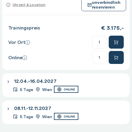
unverbindlich
Uhrzeit & Location
reservieren
€
3.175,-
Trainingspreis
Anzahl
Vor Ort
Anzahl
Online
12.04.-16.04.2027
5 Tage
Wien
ONLINE
08.11.-12.11.2027
5 Tage
Wien
ONLINE