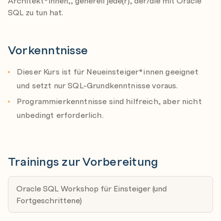
Architekt*innen,, generell jede(r), der/die mit Oracle
CURSOR implizit und explizit (statisch)
SQL zu tun hat.
OPEN, FETCH, CLOSE
Cursor FOR Schleifen
Vorkenntnisse
Unterprogramme: Prozeduren und Funktionen
Autonome Transaktionen
Dieser Kurs ist für Neueinsteiger*innen geeignet
PL/SQL Funktionen in SQL
und setzt nur SQL-Grundkenntnisse voraus.
Exceptions - was machen bei einem Fehler
Programmierkenntnisse sind hilfreich, aber nicht
unbedingt erforderlich.
Packages - Grundkonzept
Trigger
Trainings zur Vorbereitung
Kursenvironment:
Dieser Workshop basiert auf
OracleXE.
Oracle SQL Workshop für Einsteiger (und
Fortgeschrittene)