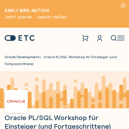
Hinwei
EARLY BIRD AKTION
Jetzt sparen ... später skillen
Zur Startseite: ETC
Naviga
Oracle Development
Oracle PL/SQL Workshop für Einsteiger (und
Fortgeschrittene)
Oracle PL/SQL Workshop für
Einsteiger (und Fortgeschrittene)