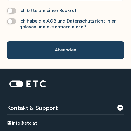
Ich bitte um einen Rückruf.
Wir
Rufen
Ich habe die
AGB
und
Datenschutzrichtlinien
Datenschutz
*
Sie
gelesen und akzeptiere diese.
*
Gerne
An.
Zur Startseite: ETC
Kontakt & Support
info@etc.at