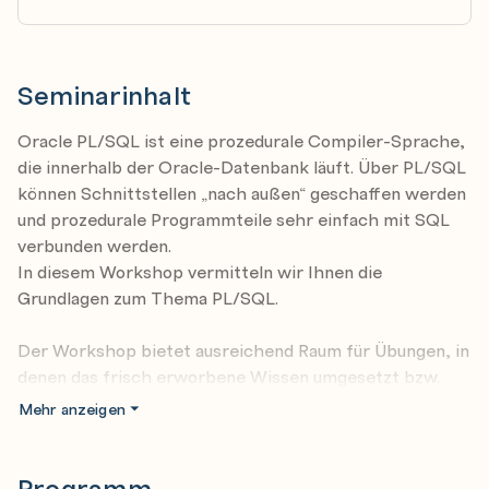
Seminarinhalt
Oracle PL/SQL ist eine prozedurale Compiler-Sprache,
die innerhalb der Oracle-Datenbank läuft. Über PL/SQL
können Schnittstellen „nach außen“ geschaffen werden
und prozedurale Programmteile sehr einfach mit SQL
verbunden werden.
In diesem Workshop vermitteln wir Ihnen die
Grundlagen zum Thema PL/SQL.
Der Workshop bietet ausreichend Raum für Übungen, in
denen das frisch erworbene Wissen umgesetzt bzw.
schon Vorhandenes vertieft werden kann.
Mehr anzeigen
Der Themenbereich reicht von der Syntax der Sprache
über Funktionen, Prozeduren und Packages über Trigger
bis zu etwas spezielleren Themen wie PL/SQL Arrays
Programm