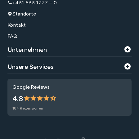
+431 533 1777 – 0
Standorte
Kontakt
FAQ
Unternehmen
Über uns
Unsere Services
Karriere
Trainings
Google Reviews
Presse
Zertifizierungen
4.8
Nachhaltigkeit
Förderungen
184 Rezensionen
Blog
Talentsuche
Newsletter
Raummiete