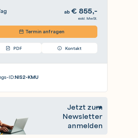
€
855,-
Tag
ab
exkl. MwSt.
Termin anfragen
PDF
Kontakt
ngs-ID:
NIS2-KMU
Jetzt zum
Newsletter
anmelden