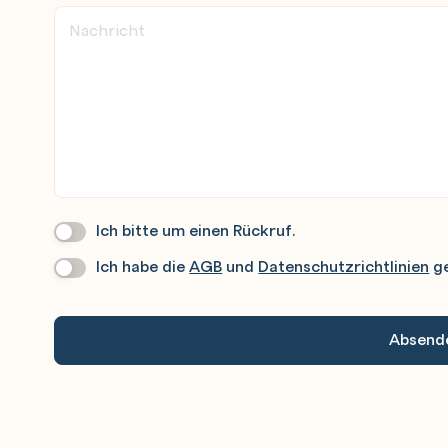
klisten, IT-Markt…)
ionale Einrichtungen rund um
 und Knowhow aus Österreich
eine
ngebot
Ich bitte um einen Rückruf.
Wir
Rufen
Ich habe die
AGB
und
Datenschutzrichtlinien
ge
Datenschutz
*
Sie
Gerne
An.