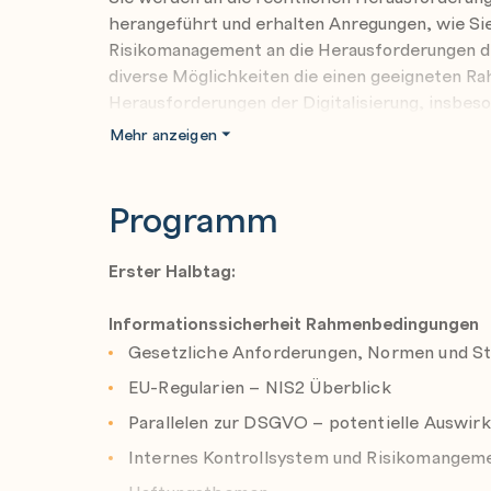
herangeführt und erhalten Anregungen, wie Sie
Risikomanagement an die Herausforderungen d
diverse Möglichkeiten die einen geeigneten Ra
Herausforderungen der Digitalisierung, insbes
umzugehen können und sichern dadurch den Fo
Mehr anzeigen
Sie haben einen weitreichenden Überblick zu 
Programm
erfahren diesbezüglich anwendungstaugliche Lö
Überblick zu den wichtigsten Maßnahmen und 
umsetzbare Lösungsbausteine. Sie werden Teil
Erster Halbtag:
weiterführende Informationen um zeit- und r
zu bewältigen.
Informationssicherheit Rahmenbedingungen
Gesetzliche Anforderungen, Normen und S
Nach Abschluss haben die Teilnehmer*innen 
EU-Regularien – NIS2 Überblick
Einen strategisch orientierten Gesamtüberb
Parallelen zur DSGVO – potentielle Auswir
Kontext der gesetzlichen und regulatorisc
Internes Kontrollsystem und Risikomange
Warum es unumgänglich ist diesem Thema 
widmen (Stichwort Haftung, Cyberbedroh