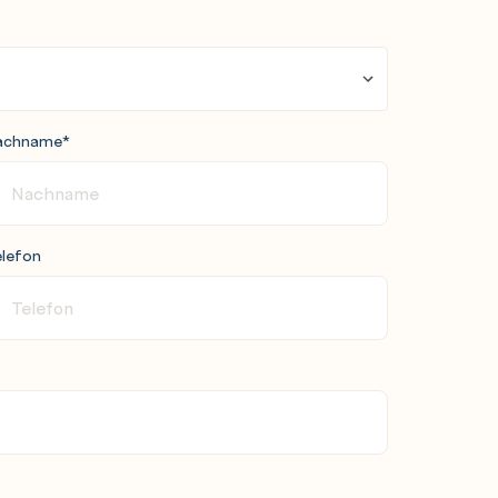
achname
*
lefon