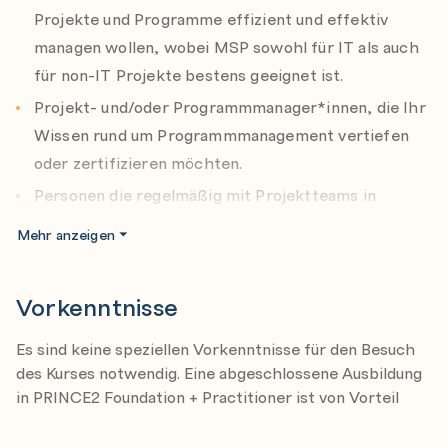
Justification
Projekte und Programme effizient und effektiv
Structure
managen wollen, wobei MSP sowohl für IT als auch
Knowledge
für non-IT Projekte bestens geeignet ist.
Assurance
Projekt- und/oder Programmmanager*innen, die Ihr
Decisions
Wissen rund um Programmmanagement vertiefen
oder zertifizieren möchten.
Personen die regelmäßig mit Projektteams in
Verstehen und Anwenden der MSP Prozesse
Identify the programme
Kontakt kommen und die im Programmmanagement
Mehr anzeigen
genutzten Begrifflichkeiten und Prinzipien kennen
Design the outcomes
möchten.
Plan progressive delivery
Vorkenntnisse
Information Worker*innen
Deliver the capabilities
Es sind keine speziellen Vorkenntnisse für den Besuch
Embed the outcomes
des Kurses notwendig. Eine abgeschlossene Ausbildung
Evaluate new information
in PRINCE2 Foundation + Practitioner ist von Vorteil
Close the programme
Kombinieren mit PRINCE2