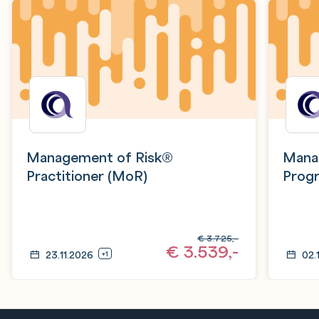
Management of Risk®
Mana
Practitioner (MoR)
Progr
€
3.725,-
€
3.539,-
23.11.2026
02.
+1