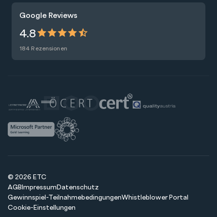
Trainings
Google Reviews
Presse
Zertifizierungen
4.8
Nachhaltigkeit
Förderungen
184 Rezensionen
Blog
Talentsuche
Newsletter
Raummiete
© 2026 ETC
AGB
Impressum
Datenschutz
Gewinnspiel-Teilnahmebedingungen
Whistleblower Portal
Cookie-Einstellungen