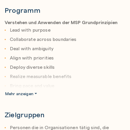
Im vorliegenden Kurs wird schon die neueste Version
von Managing Successful Projects (5th version)
Programm
unterrichtet.
ITIL®, PRINCE2®, PRINCE2® Agile, MSP® and MoR®
Verstehen und Anwenden der MSP Grundprinzipien
are registered trademarks of AXELOS Limited, used
Lead with purpose
under permission of AXELOS Limited. All rights
Collaborate across boundaries
reserved.
Deal with ambiguity
Align with priorities
Deploy diverse skills
Realize measurable benefits
Bring pace and value
Mehr anzeigen
Verstehen und Anwenden der MSP Themen
Organisation
Zielgruppen
Design
Personen die in Organisationen tätig sind, die