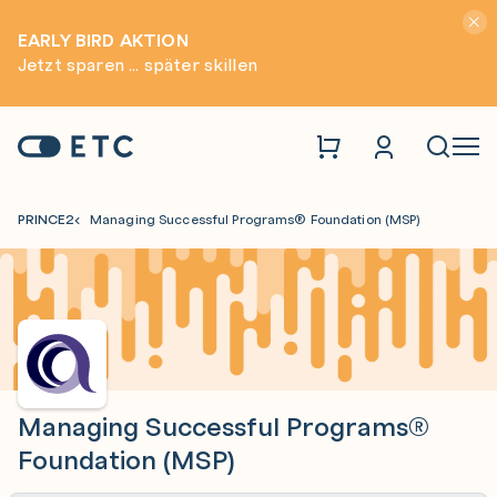
Hinwei
EARLY BIRD AKTION
Jetzt sparen ... später skillen
Zur Startseite: ETC
Naviga
PRINCE2
Managing Successful Programs® Foundation (MSP)
Managing Successful Programs®
Foundation (MSP)