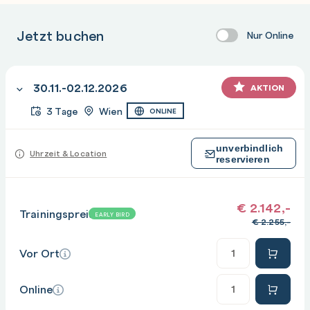
Jetzt buchen
Nur Online
30.11.-02.12.2026
AKTION
3 Tage
Wien
ONLINE
unverbindlich
Uhrzeit & Location
reservieren
€
2.142,-
Trainingspreis
EARLY BIRD
€
2.255,-
Anzahl
Vor Ort
Anzahl
Online