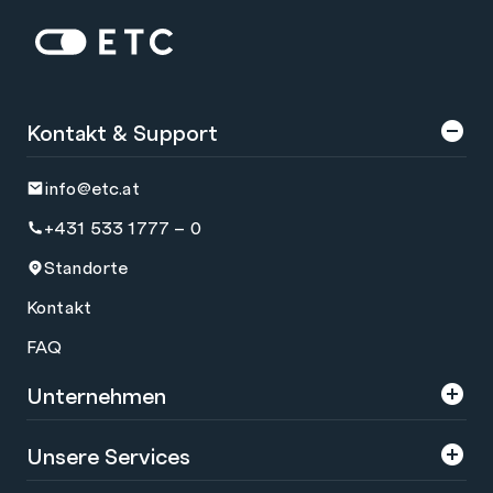
Zur Startseite: ETC
Kontakt & Support
info@etc.at
+431 533 1777 – 0
Standorte
Kontakt
FAQ
Unternehmen
Über uns
Unsere Services
Karriere