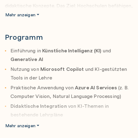
didaktische Konzepte. Das Ziel: Hochschulen befähigen,
ihre Studierenden optimal auf die digitale Arbeitswelt
Mehr anzeigen
vorzubereiten.
Programm
Einführung in
Künstliche Intelligenz (KI)
und
Generative AI
Nutzung von
Microsoft Copilot
und KI-gestützten
Tools in der Lehre
Praktische Anwendung von
Azure AI Services
(z. B.
Computer Vision, Natural Language Processing)
Didaktische Integration
von KI-Themen in
bestehende Lehrpläne
Vorbereitung auf
Microsoft-Zertifizierungen
(z. B.
Mehr anzeigen
AI-900, AI-102, Security Fundamentals)