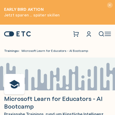
Hinwei
EARLY BIRD AKTION
Jetzt sparen ... später skillen
Zur Startseite: ETC
Naviga
Trainings
Microsoft Learn for Educators - AI Bootcamp
Microsoft Learn for Educators - AI
Bootcamp
Praxisnahe Trainings, rund um Künstliche Intelligenz