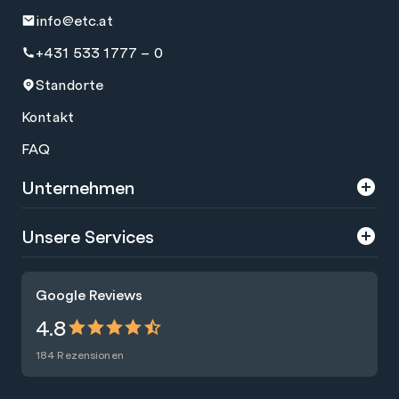
info@etc.at
+431 533 1777 – 0
Standorte
Kontakt
FAQ
Unternehmen
Über uns
Unsere Services
Karriere
Trainings
Google Reviews
Presse
Zertifizierungen
4.8
Nachhaltigkeit
Förderungen
184 Rezensionen
Blog
Talentsuche