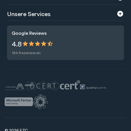
Über uns
Unsere Services
Karriere
Trainings
Google Reviews
Presse
Zertifizierungen
4.8
Nachhaltigkeit
Förderungen
184 Rezensionen
Blog
Talentsuche
Newsletter
Raummiete
© 2026 ETC