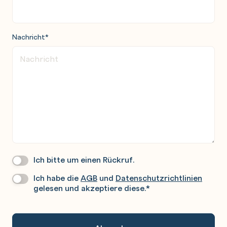
Nachricht
*
Ich bitte um einen Rückruf.
Wir
Rufen
Ich habe die
AGB
und
Datenschutzrichtlinien
Datenschutz
*
Sie
gelesen und akzeptiere diese.
*
Gerne
An.