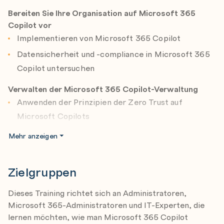
Bereiten Sie Ihre Organisation auf Microsoft 365
Copilot vor
Implementieren von Microsoft 365 Copilot
Datensicherheit und -compliance in Microsoft 365
Copilot untersuchen
Verwalten der Microsoft 365 Copilot-Verwaltung
Anwenden der Prinzipien der Zero Trust auf
Microsoft Copilots
Verwalten von Microsoft Copilot
Mehr anzeigen
Verwalten von Microsoft 365 Copilot
Vorbereiten der Microsoft 365 Copilot
Zielgruppen
Erweiterbarkeit
Dieses Training richtet sich an Administratoren,
Erweiterbarkeit von Copilot für Microsoft 365
Microsoft 365-Administratoren und IT-Experten, die
Auswählen eines Microsoft 365 Copilot
lernen möchten, wie man Microsoft 365 Copilot
Erweiterbarkeitspfads