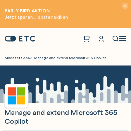
Hinwei
EARLY BIRD AKTION
Jetzt sparen ... später skillen
Zur Startseite: ETC
Naviga
Microsoft 365
Manage and extend Microsoft 365 Copilot
Manage and extend Microsoft 365
Copilot