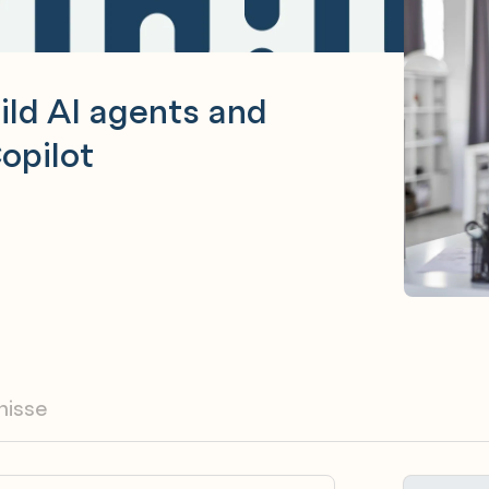
ild AI agents and
opilot
nisse