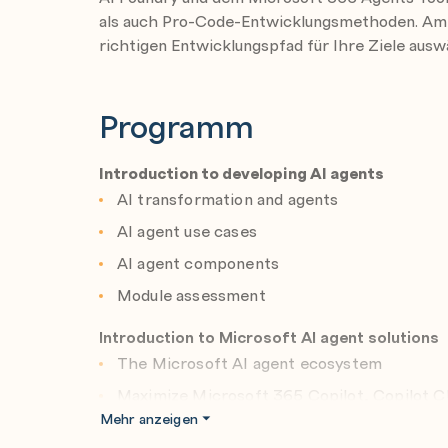
als auch Pro-Code-Entwicklungsmethoden. Am 
richtigen Entwicklungspfad für Ihre Ziele ausw
Programm
Introduction to developing AI agents
AI transformation and agents
AI agent use cases
AI agent components
Module assessment
Introduction to Microsoft AI agent solutions
The Microsoft AI agent ecosystem
Maximize Microsoft 365 Copilot, Copilot C
Mehr anzeigen
Customize and extend Microsoft 365 Copil