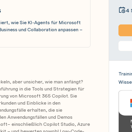
s
4 
tiert, wie Sie KI-Agents für Microsoft
 Business und Collaboration anpassen –
Traini
ckeln, aber unsicher, wie man anfängt?
Wisse
nführung in die Tools und Strategien für
rung von Microsoft 365 Copilot. Sie
unden und Einblicke in den
dungsfälle erhalten, die sie
ealen Anwendungsfällen und Demos
oft– einschließlich Copilot Studio, Azure
lkit – und bewerten sowohl Low-Code-