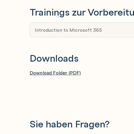
Build multi-channel agent solutions with t
Trainings zur Vorbereit
Build scalable, enterprise-grade generative 
Module assessment
Introduction to Microsoft 365
Downloads
Download Folder (PDF)
Sie haben Fragen?