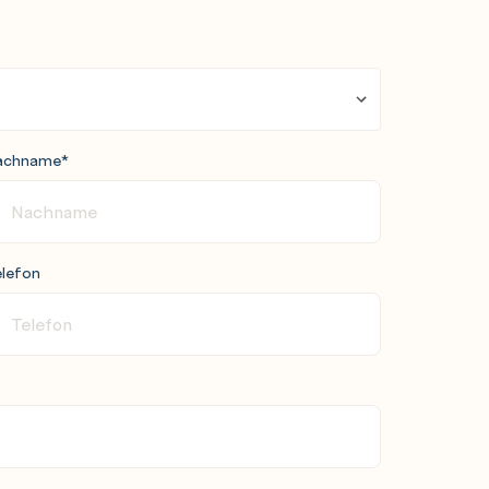
achname
*
lefon