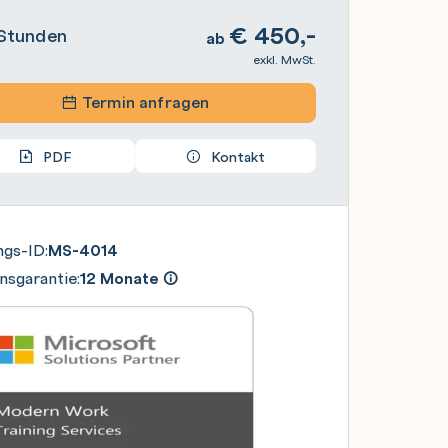
€
450,-
Stunden
ab
exkl. MwSt.
Termin anfragen
PDF
Kontakt
ngs-ID:
MS-4014
nsgarantie:
12 Monate