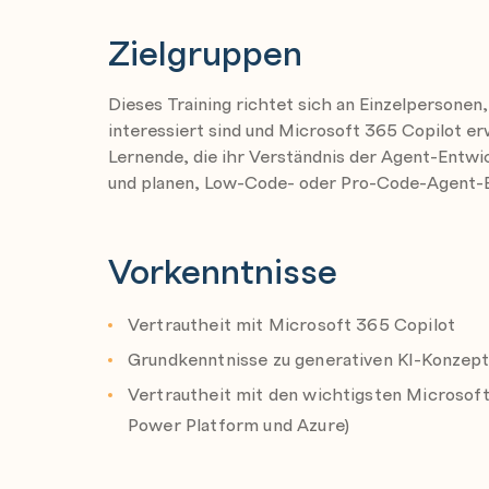
Build custom AI agents and applications
Zielgruppen
Compare AI agent solutions
Choose the best Microsoft 365 Copilot extens
Dieses Training richtet sich an Einzelpersonen
Identify extensibility options
interessiert sind und Microsoft 365 Copilot erw
Lernende, die ihr Verständnis der Agent-Entwi
Analyze the decision criteria
und planen, Low-Code- oder Pro-Code-Agent-E
Extend Copilot's knowledge with Copilot c
Build declarative agents in Copilot Studio
Vorkenntnisse
Build declarative agents with Visual Studio
Deploy custom agents to Microsoft 365 Co
Vertrautheit mit Microsoft 365 Copilot
Choose a custom AI agent development path
Grundkenntnisse zu generativen KI-Konzept
Identify custom AI agent development opti
Vertrautheit mit den wichtigsten Microsof
Analyze decision criteria
Power Platform und Azure)
Build custom agents with Copilot Studio
Build custom engine agents for Microsoft 