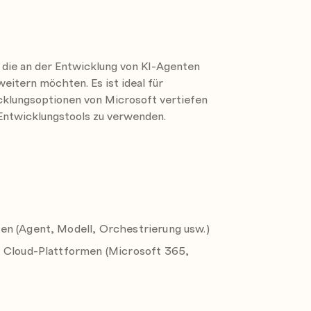
ibility path for your scenario
, die an der Entwicklung von KI-Agenten
eitern möchten. Es ist ideal für
cklungsoptionen von Microsoft vertiefen
ntwicklungstools zu verwenden.
onnectors
 Code and Microsoft 365 Agents Toolkit
pilot
en (Agent, Modell, Orchestrierung usw.)
ons
t Cloud-Plattformen (Microsoft 365,
Teams