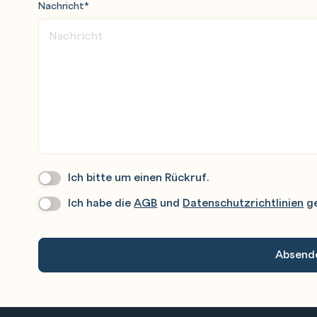
Nachricht
*
Ich bitte um einen Rückruf.
Wir
Rufen
Ich habe die
AGB
und
Datenschutzrichtlinien
ge
Datenschutz
*
Sie
Gerne
An.