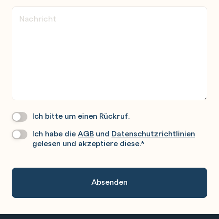
Ich bitte um einen Rückruf.
Wir
Rufen
Ich habe die
AGB
und
Datenschutzrichtlinien
Datenschutz
*
Sie
gelesen und akzeptiere diese.
*
Gerne
An.