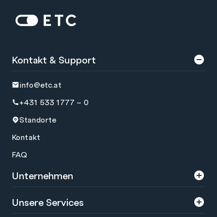
Zur Startseite: ETC
Kontakt & Support
info@etc.at
+431 533 1777 – 0
Standorte
Kontakt
FAQ
Unternehmen
Über uns
Unsere Services