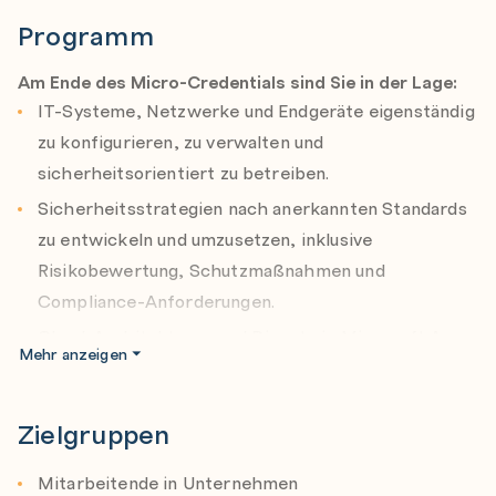
Lösungen sicher. Mit Ihrem Wissen treiben Sie die
digitale Weiterentwicklung des Unternehmens aktiv
Programm
voran.
Am Ende des Micro-Credentials sind Sie in der Lage:
Dieses Micro-Credential kann mit dem Micro-
IT-Systeme, Netzwerke und Endgeräte eigenständig
Credential
Agile Solutions Specialist
kombiniert
zu konfigurieren, zu verwalten und
werden. Dabei ist weder eine bestimmte Reihenfolge
sicherheitsorientiert zu betreiben.
einzuhalten noch sind diese zeitlich aneinander
Sicherheitsstrategien nach anerkannten Standards
gebunden. Die Absolvierung beider Micro-Credentials
zu entwickeln und umzusetzen, inklusive
führt zur Abschlussbezeichnung IT-
Projektmanagement.
Risikobewertung, Schutzmaßnahmen und
Compliance-Anforderungen.
Cloud-Architekturen und Dienste in Microsoft Azure
Mehr anzeigen
und Microsoft 365 zu analysieren, zu bewerten und
professionell anzuwenden.
Zielgruppen
Softwareanforderungen und Softwaredesigns
mithilfe von Requirements Engineering, UML und
Mitarbeitende in Unternehmen
geeigneten Vorgehensmodellen – auch agil – zu