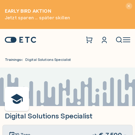
Hinwei
EARLY BIRD AKTION
Jetzt sparen ... später skillen
Zur Startseite: ETC
Naviga
Trainings
Digital Solutions Specialist
Digital Solutions Specialist
€
7.500,-
10 Tage