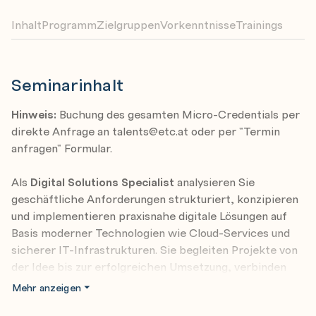
Inhalt
Programm
Zielgruppen
Vorkenntnisse
Trainings
Seminarinhalt
Hinweis:
Buchung des gesamten Micro-Credentials per
direkte Anfrage an talents@etc.at oder per "Termin
anfragen" Formular.
Als
Digital Solutions Specialist
analysieren Sie
geschäftliche Anforderungen strukturiert, konzipieren
und implementieren praxisnahe digitale Lösungen auf
Basis moderner Technologien wie Cloud-Services und
sicherer IT-Infrastrukturen. Sie begleiten Projekte von
der Idee bis zur erfolgreichen Umsetzung, verbinden
technisches Know-how mit Prozessverständnis und
Mehr anzeigen
stellen die fachliche wie technische Qualität der