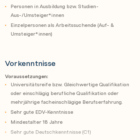
Personen in Ausbildung bzw. Studien-
erstellen.
Aus-/Umsteiger*innen
technische und organisatorische Projekte
Einzelpersonen als Arbeitssuchende (Auf- &
methodisch zu planen, zu steuern und an veränderte
Umsteiger*innen)
Rahmenbedingungen anzupassen.
Dieses Mico-Credential enthält:
Vorkenntnisse
ITS: Network Security Fundamentals
ITS: Device Configuration and Management
Voraussetzungen:
Fundamentals
Universitätsreife bzw. Gleichwertige Qualifikation
oder einschlägig berufliche Qualifikation oder
AZ-900 Praxis+ Introduction to Microsoft Azure
mehrjährige facheinschlägige Berufserfahrung.
MS-900 Praxis+ Introduction to Microsoft 365
Sehr gute EDV-Kenntnisse
Software Engineering
Mindestalter 18 Jahre
Projekt Management
Sehr gute Deutschkenntnisse (C1)