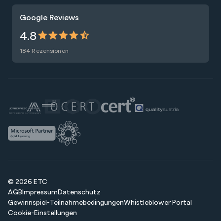
Karriere
Trainings
Google Reviews
Presse
Zertifizierungen
4.8
Nachhaltigkeit
Förderungen
184 Rezensionen
Blog
Talentsuche
Newsletter
Raummiete
© 2026 ETC
AGB
Impressum
Datenschutz
Gewinnspiel-Teilnahmebedingungen
Whistleblower Portal
Cookie-Einstellungen