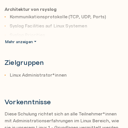
Der professionelle Umgang mit diesen Logging-
Architektur von rsyslog
Werkzeugen ist daher unverzichtbar für jeden Linux-
Kommunikationsprotokolle (TCP, UDP, Ports)
Techniker!
Syslog Facilities auf Linux Systemen
Syslog Priorities
Mehr anzeigen
Remote Logging
Logging Ziele
Zielgruppen
rsyslog in Kombination mit journald
Konfigurationsunterschiede bei SUSE, Red Hat und
Linux Administrator*innen
Debian
journald der System Logging Dienst
Anpassen des Storage Verhaltens
Vorkenntnisse
Zugriffsteuerung auf journald
Diese Schulung richtet sich an alle Teilnehmer*innen
Überprüfen der Datenbankkonsistenz
mit Administrationserfahrungen im Linux Bereich, wie
Auswerten von Logmeldungen mit journalctl
sie in unserem Linux 1 - Grundlagen vermittelt werden.