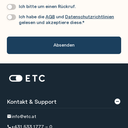
Ich bitte um einen Rückruf.
Wir
Rufen
Ich habe die
AGB
und
Datenschutzrichtlinien
Datenschutz
*
Sie
gelesen und akzeptiere diese.
*
Gerne
An.
Zur Startseite: ETC
Kontakt & Support
info@etc.at
+431 533 1777 – 0