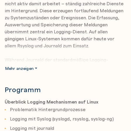
nicht aktiv damit arbeitet – ständig zahlreiche Dienste
im Hintergrund. Diese erzeugen fortlaufend Meldungen
zu Systemzuständen oder Ereignissen. Die Erfassung,
Auswertung und Speicherung dieser Meldungen
übernimmt zentral ein Logging-Dienst. Auf allen
gängigen Linux-Systemen kommen dafür heute vor
allem Rsyslog und Journald zum Einsatz.
Während Journald der standardmäßige Logging-
Mechanismus moderner Linux-Distributionen ist,
Mehr anzeigen
sollten die Möglichkeiten von Rsyslog keinesfalls
unterschätzt werden. Dank zahlreicher Plugins bietet
Rsyslog eine große Vielfalt an Zusatzfunktionen. Zudem
Programm
ermöglicht Rsyslog das Weiterleiten von Logmeldungen
über das Netzwerk an andere Server. Auf einem
Überblick Logging Mechanismen auf Linux
zentralen Zielsystem können so die Nachrichten vieler
Problematik Hintergrundprozesse
Geräte – etwa Server, Drucker oder Switches –
Logging mit Syslog (syslogd, rsyslog, syslog-ng)
zusammengeführt und gemeinsam ausgewertet werden.
Logging mit journald