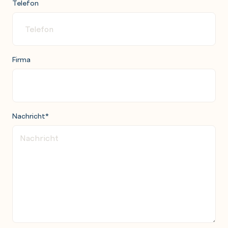
Telefon
Vorteile von syslog-ng im Vergleich zu rsyslog
Syntax der Konfigurationsdatei
Objektorientierte Konfiguration (options, source,
filter, destination, log)
Firma
Nachricht
*