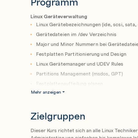
Programm
Linux Geräteverwaltung
Linux Gerätebezeichnungen (ide, scsi, sata, 
Gerätedateien im /dev Verzeichnis
Major und Minor Nummern bei Gerätedatei
Festplatten Partitionierung und Design
Linux Gerätemanager und UDEV Rules
Partitions Management (msdos, GPT)
Festplattenaufteilung planen
Mehr anzeigen
Linux I/O Scheduler einrichten (deadline, cf
Zielgruppen
Grundlagen Linux Dateisysteme
Linux Dateisystemarten im Vergleich (ext2/3/4
Dieser Kurs richtet sich an alle Linux Techniker
Funktionsvergleich der wichtigsten Dateis
Administration von einfachen bis komplexen lo