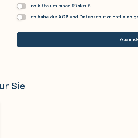
Ich bitte um einen Rückruf.
Wir
enutzer und Gruppen
Rufen
Ich habe die
AGB
und
Datenschutzrichtlinien
ge
Datenschutz
*
Sie
Gerne
An.
systems
ür Sie
 Yast