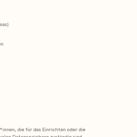
sas)
en
q, noop)
, xfs, btrfs, ...)
*innen, die für das Einrichten oder die
ysteme
kalen Datenspeichern zuständig sind.