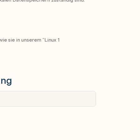
aps, Block Gruppen, ...)
ie sie in unserem "Linux 1
ize, Pointer vs. Extent Adressierung)
ung
cfdisk und parted
, NTFS)
ystemen (ext2, ext3, ext4)
ngen