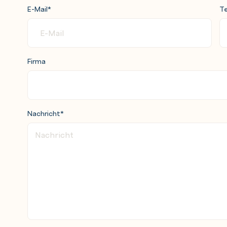
E-Mail
*
Te
 Volumes
Firma
Nachricht
*
ck, repquota, edquota)