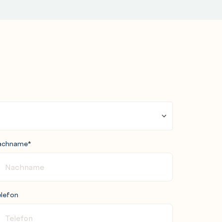
achname
*
lefon