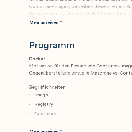
Container-Images, betreiben diese in einem Ku
dazugehörige realistische Build Pipeline für Co
Möglichkeiten und Problemstellungen der loka
Mehr anzeigen
Nach diesem Seminar beherrschen Sie die Gru
Programm
können Java/JEE-Anwendungen damit betreiben 
Kubernetes-Cluster ausrollen.
Docker
Motivation für den Einsatz von Container-Imag
Gegenüberstellung virtuelle Maschine vs. Cont
Begrifflichkeiten
Image
Registry
Container
Docker-Kommando
Mehr anzeigen