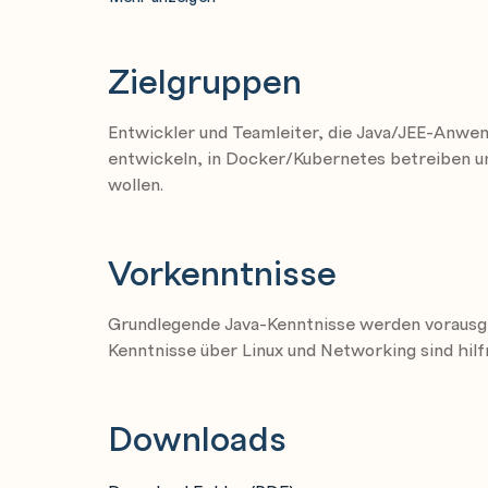
Docker-Images laden, verwalten, starten
Port-Mapping
Zielgruppen
Logs einsehen
Kommandos im Container ausführen
Entwickler und Teamleiter, die Java/JEE-Anw
Image-Erstellung
entwickeln, in Docker/Kubernetes betreiben un
wollen.
Dockerfiles
Java/JEE-Anwendung in Image packen
Eigene Basisimages erstellen, bspw. für pro
Vorkenntnisse
Multi-Stage-Builds zur Optimierung der Im
Grundlegende Java-Kenntnisse werden vorausg
Volumes einrichten und nutzen
Kenntnisse über Linux und Networking sind hilf
Registrys einsetzen
Downloads
Kubernetes
Motivation für die Orchestrierung von Contain