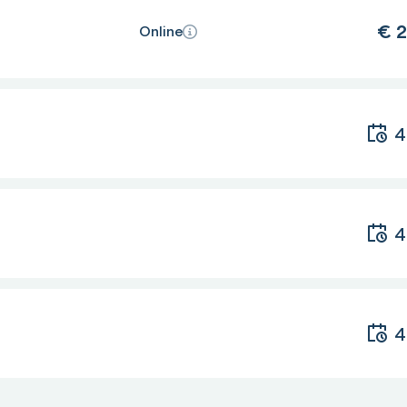
€
2
Online
4
 Deployment
für Deployment
4
it
4