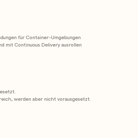
endungen für Container-Umgebungen
d mit Continuous Delivery ausrollen
visionierte EE-Server
age-Größe nutzen
esetzt.
reich, werden aber nicht vorausgesetzt.
ern mit Kubernetes