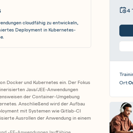
s
4 
wendungen cloudfähig zu entwickeln,
siertes Deployment in Kubernetes-
e.
Traini
von Docker und Kubernetes ein. Der Fokus
Ort:
On
tainerisierten Java/JEE-Anwendungen
hensweisen der Container-Umgebung
ernetes. Anschließend wird der Aufbau
eployment mit Systemen wie Gitlab-CI
isierte Ausrollen der Anwendung in einem
- und -EE-Anwendungen lauffähige