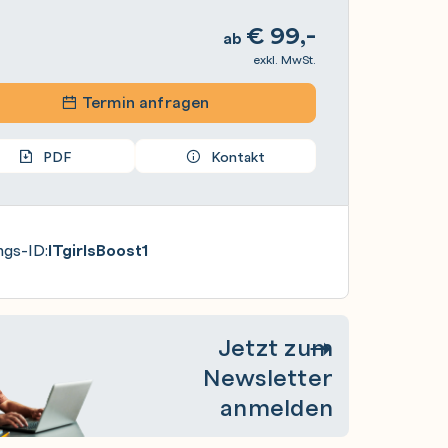
€
99,-
ab
exkl. MwSt.
Termin anfragen
PDF
Kontakt
ngs-ID:
ITgirlsBoost1
Jetzt zum
Newsletter
anmelden