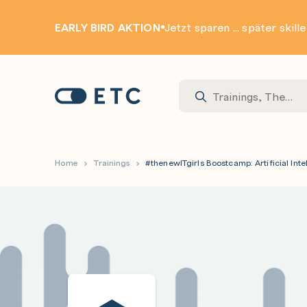
EARLY BIRD AKTION
Jetzt sparen ... später skill
Zur Startseite: ETC
Home
Trainings
#thenewITgirls Boostcamp: Artificial Int