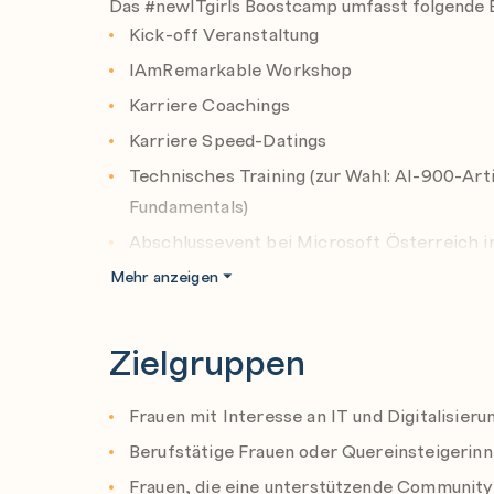
Das #newITgirls Boostcamp umfasst folgende 
Kick-off Veranstaltung
IAmRemarkable Workshop
Karriere Coachings
Karriere Speed-Datings
Technisches Training (zur Wahl: AI-900-Arti
Fundamentals)
Abschlussevent bei Microsoft Österreich i
Mehr anzeigen
Weitere Details sind hier auf der Info-Website 
campus.at/thenewitgirls/
Zielgruppen
Frauen mit Interesse an IT und Digitalisieru
Berufstätige Frauen oder Quereinsteigerin
Frauen, die eine unterstützende Communit