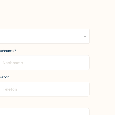
achname
*
lefon