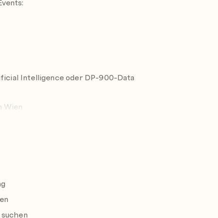
Events:
ficial Intelligence oder DP-900-Data
n Wien
aufgelistet: https://www.skills-
ng
nen
y suchen