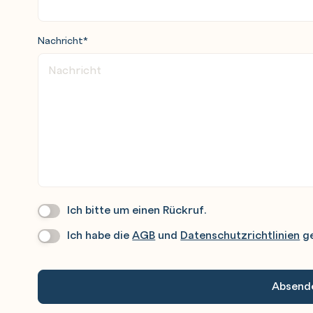
Nachricht
*
Ich bitte um einen Rückruf.
Wir
Rufen
Ich habe die
AGB
und
Datenschutzrichtlinien
ge
Datenschutz
*
Sie
Gerne
An.