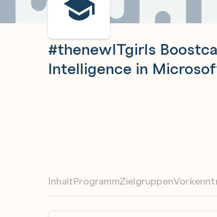
#thenewITgirls Boostcam
Intelligence in Microso
Inhalt
Programm
Zielgruppen
Vorkennt