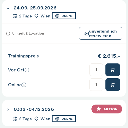
24.09.-25.09.2026
2 Tage
Wien
ONLINE
unverbindlich
Uhrzeit & Location
reservieren
€
2.615,-
Trainingspreis
Anzahl
Vor Ort
Anzahl
Online
03.12.-04.12.2026
AKTION
2 Tage
Wien
ONLINE