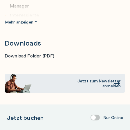
Manager
Weitere Beispiele aus der Tooling-Welt sowie Deepdives
zum Thema Governance, Model Evolution, Threat
Interessierte
Modelling, Business Impact Analysen sowie Dependency
Mehr anzeigen
Models runden das Thema ab
Downloads
Download Folder (PDF)
Jetzt zum Newsletter
anmelden
Jetzt buchen
Nur Online