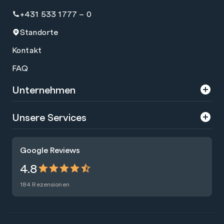
+431 533 1777 – 0
Standorte
Kontakt
FAQ
Unternehmen
Über uns
Unsere Services
Karriere
Trainings
Google Reviews
Presse
Zertifizierungen
4.8
Nachhaltigkeit
Förderungen
184 Rezensionen
Blog
Talentsuche
Newsletter