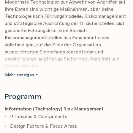
Modernste Technologien zur Abwehr von Angriff­en auf
ihre Daten sind wichtige Maßnahmen, aber keine
Technologie kann Führungsmodelle, Risikomanagement
und strategische Ausrichtung der IT sicherstellen. Gut
geschulte Führungskräfte im Bereich
Risikomanagement stellen das Fundament eines
vollständigen, auf die Ziele der Organisation
ausgerichteten Sicherheitskonzepts dar und
gewährleisten langfristige Sicherheit, Stabilität und
Kosteneffizienz.
Das Seminar richtet sich primär an Führungskräfte mit
Mehr anzeigen
Verantwortung im Bereich Informations- und/oder IT-
Sicherheit und adressiert den gesamten
Themenbereich Governance, Risk und Compliance im
Programm
Kontext von IT bzw. Informationssicherheit.
Mit dem Wissen über aktuelle Methoden und
Information (Technology) Risk Management
Sicherheitskonzepte bewaffnet, können Sie Sicherheit
Principles & Components
in die oberste Planungs- und Steuerungebene Ihrer
Design Factors & Focus Areas
Organisation integrieren. So können die Informaitons- &