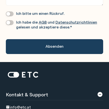
Ich bitte um einen Rückruf.
Wir
Rufen
Ich habe die
AGB
und
Datenschutzrichtlinien
Datenschutz
*
Sie
gelesen und akzeptiere diese.
*
Gerne
An.
Zur Startseite: ETC
Kontakt & Support
info@etc.at