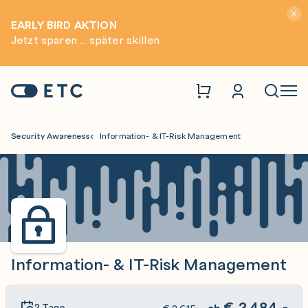
Hinwei
EARLY BIRD AKTION
Jetzt sparen ... später skillen
Zur Startseite: ETC
Naviga
Security Awareness
Information- & IT-Risk Management
Information- & IT-Risk Management
€
2.484,-
2 Tage
ab