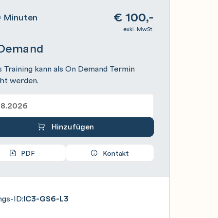
€
100,-
 Minuten
exkl. MwSt.
Demand
s Training kann als On Demand Termin
ht werden.
Hinzufügen
PDF
Kontakt
ngs-ID:
IC3-GS6-L3