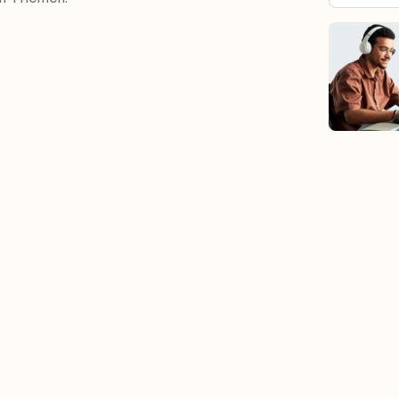
 oder dem Arbeitsplatz aus
ablegen.
üfungsaufsicht
. Es ist
keine Anreise ins