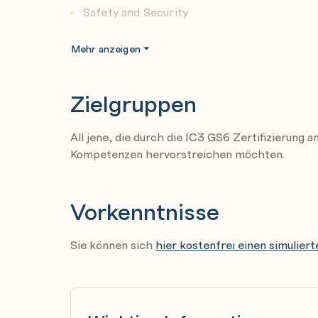
Safety and Security
Was sind die technischen Voraussetzungen für
Windowsrechner mit Internetzugang
Mehr Details finden Sie hier.
Mehr anzeigen
Webcam
Lichtbildausweis
Zielgruppen
Certiport Account
All jene, die durch die IC3 GS6 Zertifizierung 
Hier finden Sie eine
Kompetenzen hervorstreichen möchten.
Aufstellung der System-A
Vorkenntnisse
Sie können sich
hier kostenfrei einen simulier