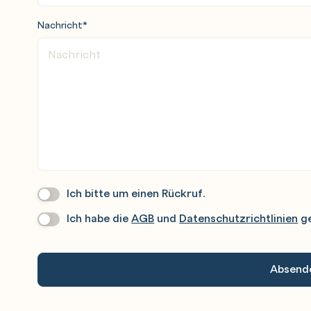
Nachricht
*
Ich bitte um einen Rückruf.
Wir
Rufen
Ich habe die
AGB
und
Datenschutzrichtlinien
ge
Datenschutz
*
Sie
Gerne
An.