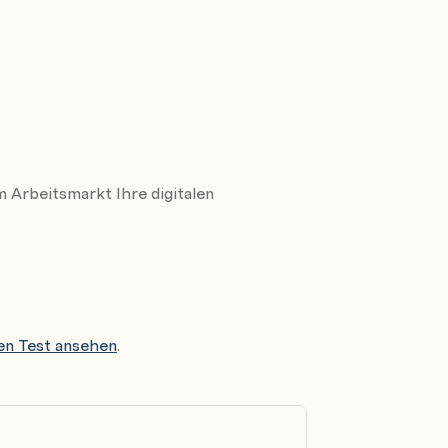
 eine virtuelle Prüfung?
am Arbeitsmarkt Ihre digitalen
nforderungen
.
ten Test ansehen
.