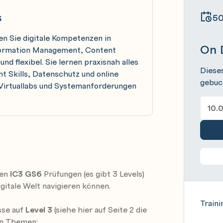
s
50
en Sie digitale Kompetenzen in
On 
nformation Management, Content
nd flexibel. Sie lernen praxisnah alles
Diese
nt Skills, Datenschutz und online
gebuc
, Virtuallabs und Systemanforderungen
den
IC3 GS6
Prüfungen (es gibt 3 Levels)
igitale Welt navigieren können.
Traini
sse auf
Level 3
(siehe hier auf Seite 2 die
en Themen: