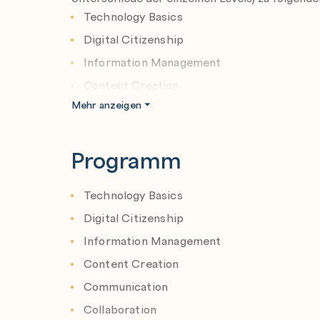
Technology Basics
Digital Citizenship
Information Management
Content Creation
Mehr anzeigen
Communication
Collaboration
Programm
Safety and Security
Technology Basics
Hier geht es zur
Digital Citizenship
Level 1
Prüfung
Information Management
Level 2
Prüfung
Content Creation
Die Prüfung können Sie bequem
von zu Hause
Communication
Profitieren Sie vom Angebot der
virtuellen Pr
ETC Seminarzentrum
notwendig.
Collaboration