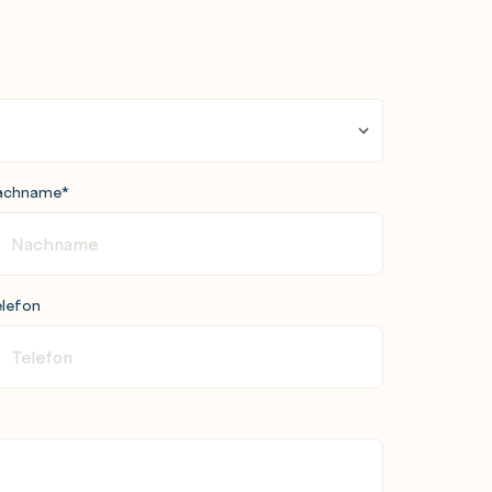
achname
*
lefon