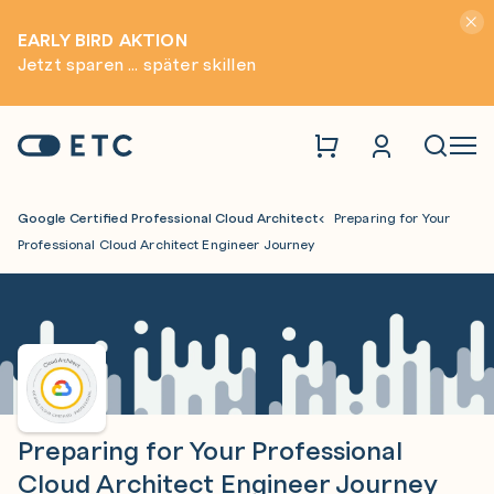
Hinwei
EARLY BIRD AKTION
Jetzt sparen ... später skillen
Zur Startseite: ETC
Naviga
Google Certified Professional Cloud Architect
Preparing for Your
Professional Cloud Architect Engineer Journey
Preparing for Your Professional
Cloud Architect Engineer Journey