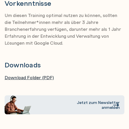
Vorkenntnisse
Migration von Cymbal zu einer Cloud-Lösung
Identifizieren von Überlegungen zum Entwurf einer
Um diesen Training optimal nutzen zu können, sollten
Lösungsinfrastruktur, die die geschäftlichen und
die Teilnehmer*innen mehr als über 3 Jahre
technischen Anforderungen erfüllt
Branchenerfahrung verfügen, darunter mehr als 1 Jahr
Erfahrung in der Entwicklung und Verwaltung von
Beschreiben Sie die Optionen für die Gestaltung von
Lösungen mit Google Cloud.
Netzwerk-, Speicher- und Rechenressourcen unter
Nutzung von Google Cloud
Erläutern der Elemente eines Migrationsplans
Downloads
Erkennen des Potenzials für zukünftige
Download Folder (PDF)
Lösungsverbesserungen
Bestimmen der Fähigkeiten, die Sie entwickeln
müssen, um die Lösungsarchitektur unter Nutzung
Jetzt zum Newsletter
von Google Cloud zu entwerfen und zu planen
anmelden
Verwalten und Bereitstellen einer
Lösungsinfrastruktur