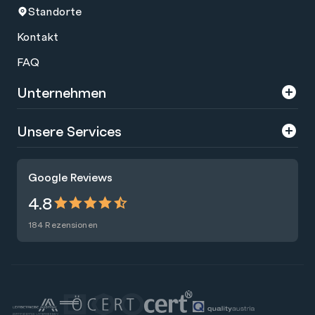
Standorte
Kontakt
FAQ
Unternehmen
Über uns
Unsere Services
Karriere
Trainings
Google Reviews
Presse
Zertifizierungen
4.8
Nachhaltigkeit
Förderungen
184 Rezensionen
Blog
Talentsuche
Newsletter
Raummiete