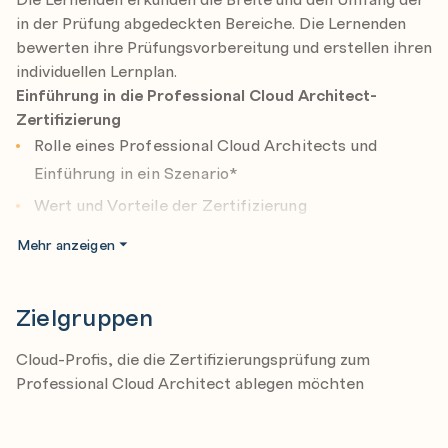
in der Prüfung abgedeckten Bereiche. Die Lernenden
bewerten ihre Prüfungsvorbereitung und erstellen ihren
individuellen Lernplan.
Einführung in die Professional Cloud Architect-
Zertifizierung
Rolle eines Professional Cloud Architects und
Einführung in ein Szenario*
Wert und Vorteile der Zertifizierung
Ablauf der Zertifizierung
Mehr anzeigen
Beschreiben des Zwecks und die Vorteile der PCA-
Zertifizierung.
Zielgruppen
Erläutern des Zertifizierungsprozesses
Cloud-Profis, die die Zertifizierungsprüfung zum
Entwerfen und Planen einer Cloud-Lösungsarchitektur
Professional Cloud Architect ablegen möchten
Szenario: Festlegung der ersten technischen und
geschäftlichen Designüberlegungen für die