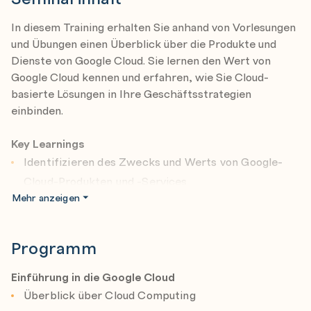
In diesem Training erhalten Sie anhand von Vorlesungen
und Übungen einen Überblick über die Produkte und
Dienste von Google Cloud. Sie lernen den Wert von
Google Cloud kennen und erfahren, wie Sie Cloud-
basierte Lösungen in Ihre Geschäftsstrategien
einbinden.
Key Learnings
Identifizieren des Zwecks und Werts von Google-
Cloud-Produkten und -Services
Mehr anzeigen
Definieren, wie die Infrastruktur in Google Cloud
organisiert und kontrolliert wird
Programm
Erläutern, wie man eine grundlegende Infrastruktur
in Google Cloud erstellt
Einführung in die Google Cloud
Auswählen und Verwenden von Google-Cloud-
Überblick über Cloud Computing
Speicheroptionen