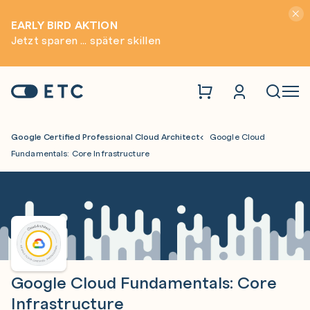
Hinwei
EARLY BIRD AKTION
Jetzt sparen ... später skillen
Zur Startseite: ETC
Naviga
Google Certified Professional Cloud Architect
Google Cloud
Fundamentals: Core Infrastructure
Google Cloud Fundamentals: Core
Infrastructure