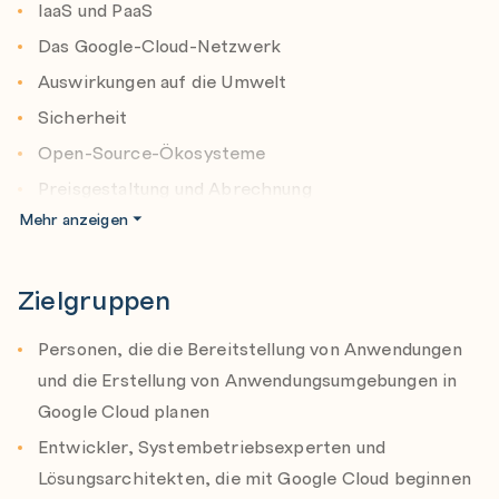
IaaS und PaaS
Beschreiben des Zwecks und Werts von Google
Das Google-Cloud-Netzwerk
Kubernetes Engine
Auswirkungen auf die Umwelt
Identifizieren der Anwendungsfälle für serverlose
Sicherheit
Google-Cloud-Dienste
Open-Source-Ökosysteme
Erforschen von Google Clouds generativen AI-Tools
Preisgestaltung und Abrechnung
und bewährten Verfahren
Mehr anzeigen
Identifizieren der Vorteile von Google Cloud
Definieren der Komponenten der Google-
Netzwerkinfrastruktur, einschliesslich der
Zielgruppen
Präsenzpunkte, Rechenzentren, Regionen und
Personen, die die Bereitstellung von Anwendungen
Zonen
und die Erstellung von Anwendungsumgebungen in
Erkennen des Unterschieds zwischen
Google Cloud planen
Infrastructure-as-a-Service (IaaS) und Platform-as-
Entwickler, Systembetriebsexperten und
a-Service (PaaS)
Lösungsarchitekten, die mit Google Cloud beginnen
Modul-Quiz