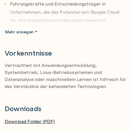
Führungskräfte und Entscheidungsträger in
Ressourcen und Zugriff in der Cloud
Unternehmen, die das Potenzial von Google Cloud
Google-Cloud-Ressourcenhierarchie
für ihre Geschäftsanforderungen bewerten
IAM
Mehr anzeigen
IAM-Rollen
Service-Konten
Vorkenntnisse
Cloud-Identität
Interaktion mit Google Cloud
Vertrautheit mit Anwendungsentwicklung,
Systembetrieb, Linux-Betriebssystemen und
Identifizieren des Zwecks von Projekten in Google
Datenanalyse oder maschinellem Lernen ist hilfreich für
Cloud
das Verständnis der behandelten Technologien.
Definieren des Zwecks und der Anwendungsfälle für
IAM
Downloads
Interaktionsmethoden mit Google Cloud auflisten
Verwenden von Cloud Marketplace zur Interaktion
Download Folder (PDF)
mit Google Cloud