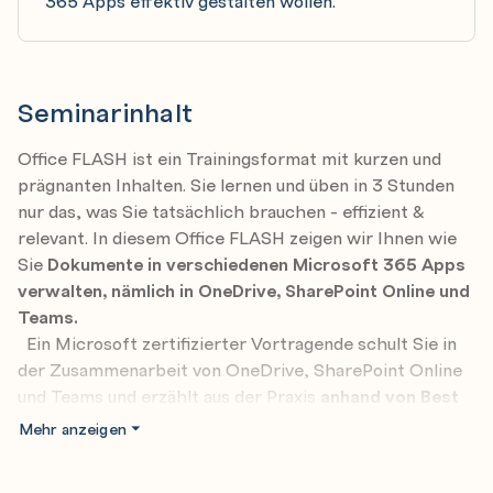
365 Apps effektiv gestalten wollen.
Seminarinhalt
Office FLASH ist ein Trainingsformat mit kurzen und
prägnanten Inhalten. Sie lernen und üben in 3 Stunden
nur das, was Sie tatsächlich brauchen - effizient &
relevant. In diesem Office FLASH zeigen wir Ihnen wie
Sie
Dokumente in verschiedenen Microsoft 365 Apps
verwalten, nämlich in OneDrive, SharePoint Online und
Teams.
Ein Microsoft zertifizierter Vortragende schult Sie in
der Zusammenarbeit von OneDrive, SharePoint Online
und Teams und erzählt aus der Praxis
anhand von Best
Practice Beispielen
.
Mehr anzeigen
Sie werden sehen, die Verwaltung Ihrer Dokumente
wird nach diesem Seminar zum Kinderspiel. Überblick