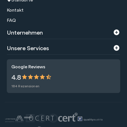
Kontakt
FAQ
Unternehmen
Über uns
Unsere Services
Karriere
Trainings
Google Reviews
Presse
Zertifizierungen
4.8
Nachhaltigkeit
Förderungen
184 Rezensionen
Blog
Talentsuche
Newsletter
Raummiete