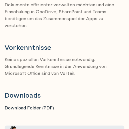
Dateien direkt auf OneDrive erstellen
Dokumente effizienter verwalten möchten und eine
Einschulung in OneDrive, SharePoint und Teams
Ordner direkt auf OneDrive erstellen
benötigen um das Zusammenspiel der Apps zu
Synchronisieren von OneDrive mit Ihrem Computer
verstehen.
Dateien und Ordner löschen und wiederherstellen
Dateien und Ordner freigeben
Vorkenntnisse
Auf Dateien, die mit mir geteilt wurden, zugreifen
Sonstige relevante Elemente
Keine speziellen Vorkenntnisse notwendig.
Grundlegende Kenntnisse in der Anwendung von
SharePoint Online
Microsoft Office sind von Vorteil.
Was sind Bibliotheken
Optional: Bibliotheken hinzufügen
Downloads
Dateien in Bibliotheken hochladen
Dateien in Bibliotheken herunterladen
Download Folder (PDF)
Dateien filtern und sortieren
Metadaten kennenlernen