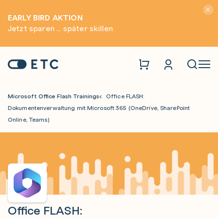
Hinwei
EARLY BIRD AKTION
Jetzt sparen ... später skillen
Zur Startseite: ETC
Naviga
Microsoft Office Flash Trainings
Office FLASH:
Dokumentenverwaltung mit Microsoft 365 (OneDrive, SharePoint
Online, Teams)
Office FLASH: