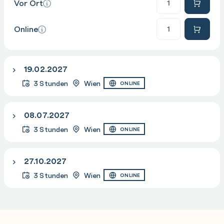
Vor Ort
Abrufen eines Links zu Dateien in einem Team
Dateien in Registerkarten anzeigen
Anzahl
Online
Dateien umbenennen
19.02.2027
3 Stunden
Wien
ONLINE
08.07.2027
3 Stunden
Wien
ONLINE
27.10.2027
3 Stunden
Wien
ONLINE