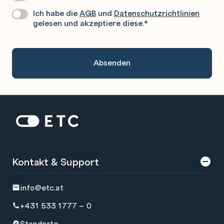
Rufen
Ich habe die
AGB
und
Datenschutzrichtlinien
Datenschutz
*
Sie
gelesen und akzeptiere diese.
*
Gerne
An.
Zur Startseite: ETC
Kontakt & Support
info@etc.at
+431 533 1777 – 0
Standorte