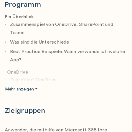
bewaren leicht gemacht – Office FLASH eben.
Programm
Ein Überblick
Zusammenspiel von OneDrive, SharePoint und
Teams
Was sind die Unterschiede
Best Practice Beispiele: Wann verwende ich welche
App?
OneDrive
Zugriff auf OneDrive
Dateien hochladen
Mehr anzeigen
Ordner hochladen
Dateien umbenennen
Zielgruppen
Speichern von Dateien auf OneDrive mithilfe von
Office-Apps
Anwender, die mithilfe von Microsoft 365 Ihre