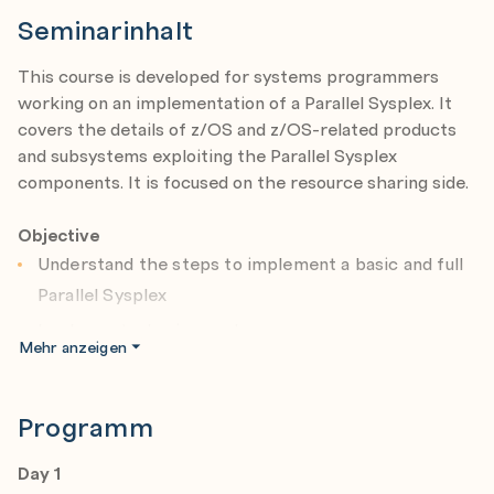
Seminarinhalt
This course is developed for systems programmers
working on an implementation of a Parallel Sysplex. It
covers the details of z/OS and z/OS-related products
and subsystems exploiting the Parallel Sysplex
components. It is focused on the resource sharing side.
Objective
Understand the steps to implement a basic and full
Parallel Sysplex
Implement a basic sysplex
Mehr anzeigen
Implement a multisystem base sysplex
Implement the connectivity for a Parallel Sysplex
Programm
Implement the features and functions of a Parallel
Sysplex
Day 1