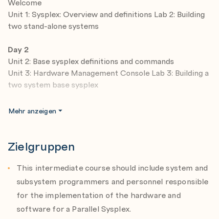
Welcome
Implement the coupling facility key exploiters
Unit 1: Sysplex: Overview and definitions Lab 2: Building
Understand the different recovery scenarios
two stand-alone systems
Day 2
Unit 2: Base sysplex definitions and commands
Unit 3: Hardware Management Console Lab 3: Building a
two system base sysplex
Day 3
Mehr anzeigen
Unit 4: Base sysplex migration to Parallel Sysplex
Unit 5: Coupling Facility architecture
Lab 4: Base to Parallel Sysplex migration dynamically
Zielgruppen
Lab 5: Dynamically add a third CF to sysplex
This intermediate course should include system and
Day 4
subsystem programmers and personnel responsible
Lab 6: Implementation of CF exploiters
for the implementation of the hardware and
software for a Parallel Sysplex.
Day 5