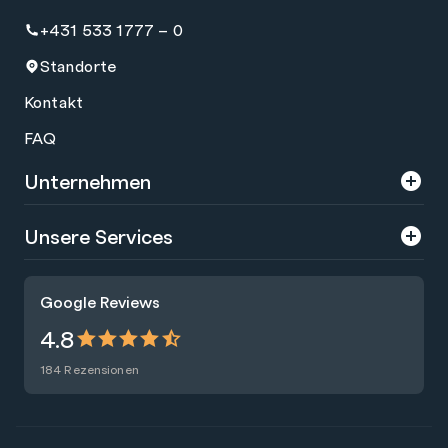
+431 533 1777 – 0
Standorte
Kontakt
FAQ
Unternehmen
Über uns
Unsere Services
Karriere
Trainings
Google Reviews
Presse
Zertifizierungen
4.8
Nachhaltigkeit
Förderungen
184 Rezensionen
Blog
Talentsuche
Newsletter