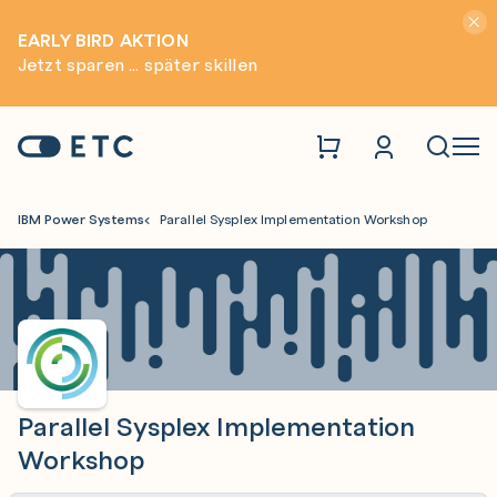
Hinwei
EARLY BIRD AKTION
Jetzt sparen ... später skillen
Zur Startseite: ETC
Naviga
IBM Power Systems
Parallel Sysplex Implementation Workshop
Parallel Sysplex Implementation
Workshop