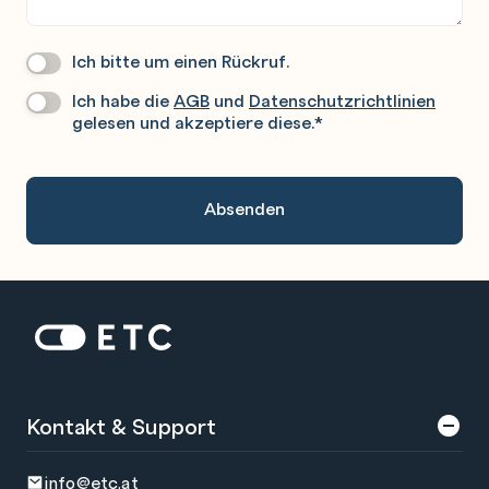
Ich bitte um einen Rückruf.
Wir
Rufen
Ich habe die
AGB
und
Datenschutzrichtlinien
Datenschutz
*
Sie
gelesen und akzeptiere diese.
*
Gerne
An.
Zur Startseite: ETC
Kontakt & Support
info@etc.at