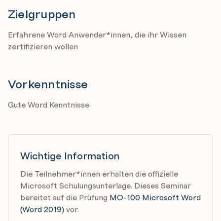
Dokumente formatieren
Zielgruppen
Einrichten von Dokumenten
Stylesets anwenden
Erfahrene Word Anwender*innen, die ihr Wissen
Einfügen und ändern von Kopf- und Fußzeilen
zertifizieren wollen
Konfiguration von Hintergrundelementen
Vorkenntnisse
Dokumente speichern und freigeben
Gute Word Kenntnisse
Dokumente in alternativen Dateiformaten speichern
Ändern von grundlegenden Dokumenteigenschaften
Ändern von Druckeinstellungen
Dokumente elektronisch teilen
Wichtige Information
Die Teilnehmer*innen erhalten die offizielle
Microsoft Schulungsunterlage. Dieses Seminar
Dokumente auf Probleme prüfen
bereitet auf die Prüfung
MO-100 Microsoft Word
Suchen und entfernen von versteckten
(Word 2019)
vor.
Eigenschaften und persönlichen Informationen