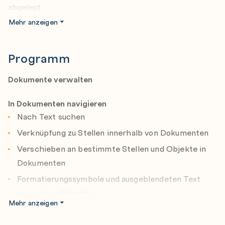
abgelegt.
Mehr anzeigen
Nach Abschluss dieses Seminars haben die
Teilnehmer*innen Wissen zu folgenden Themen:
Programm
Dokumente verwalten
Einfügen und Formatieren von Text, Absätzen und
Dokumente verwalten
Abschnitten
Tabellen und Listen verwalten
In Dokumenten navigieren
Nach Text suchen
Referenzen erstellen und verwalten
Verknüpfung zu Stellen innerhalb von Dokumenten
Grafikelemente einfügen und formatieren
Verschieben an bestimmte Stellen und Objekte in
Dokumentzusammenarbeit verwalten
Dokumenten
Formatierungssymbole und ausgeblendeten Text
ein- und ausblenden
Mehr anzeigen