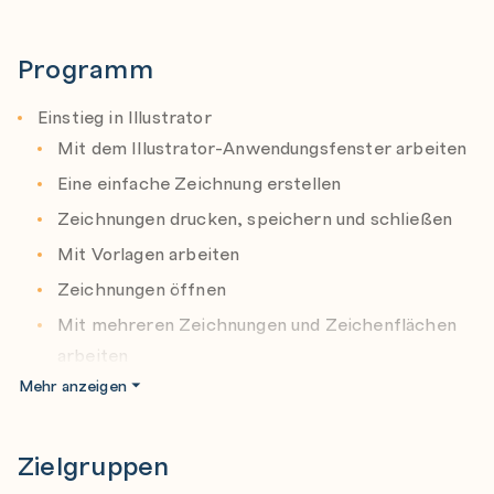
Lernen Sie, wie Sie Texte erstellen, importieren und
gestalten.
Programm
Die Vorbereitung der Zeichnung für die
professionelle Reproduktion ist für Sie nach
Einstieg in Illustrator
Absolvierung des Kurses eine Kleinigkeit.
Mit dem Illustrator-Anwendungsfenster arbeiten
Eine einfache Zeichnung erstellen
Zeichnungen drucken, speichern und schließen
Mit Vorlagen arbeiten
Zeichnungen öffnen
Mit mehreren Zeichnungen und Zeichenflächen
arbeiten
Mehr anzeigen
Illustrator beenden
Arbeitshilfen verwenden
Zielgruppen
Die Lineale einblenden und einrichten