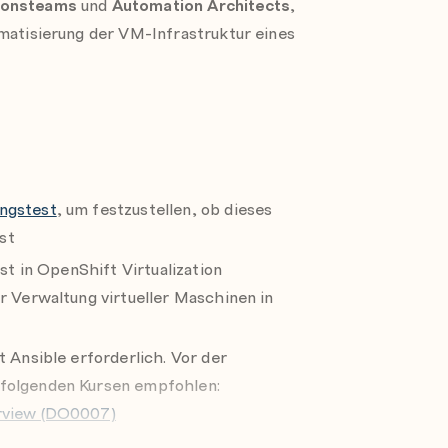
form und dem Operator des Migrations-
tionsteams
und
Automation Architects
,
on mit dem Ansible Automation Platform
omatisierung der VM-Infrastruktur eines
irtueller Maschinen in einem Cluster von
Ansible Automation Platform Operator
ungstest
, um festzustellen, ob dieses
st
ist in OpenShift Virtualization
r Verwaltung virtueller Maschinen in
t Ansible erforderlich. Vor der
 folgenden Kursen empfohlen:
erview (DO0007)
tion lassen sich zwar auch ohne Linux-