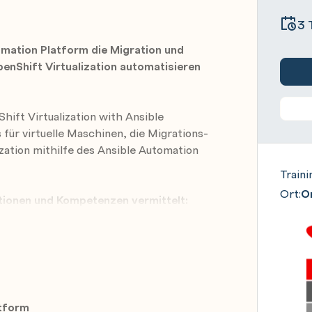
3 
tomation Platform die Migration und
penShift Virtualization automatisieren
ift Virtualization with Ansible
für virtuelle Maschinen, die Migrations-
zation mithilfe des Ansible Automation
Traini
Ort:
On
tionen und Kompetenzen vermittelt:
on Ansible und Ansible Automation
rm Operator, Automation Controller und
luster von Red Hat OpenShift
nen von anderen Hypervisoren zu
atform