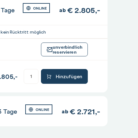
€
2.805,-
 Tage
ONLINE
ab
 kein Rücktritt möglich
unverbindlich
reservieren
.805,-
Hinzufügen
€
2.721,-
3 Tage
ONLINE
ab