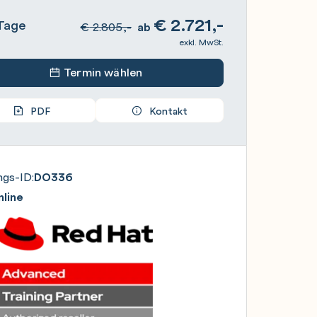
€
2.721,-
Tage
€
2.805,-
ab
exkl. MwSt.
Termin wählen
PDF
Kontakt
ngs-ID:
DO336
line