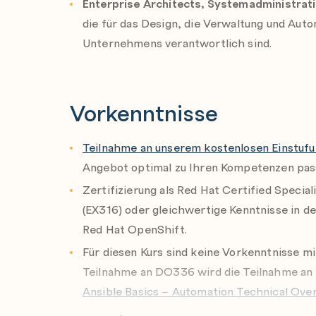
Virtualization mit Ansible Automation Plat
Enterprise Architects, Systemadministra
Cluster von Red Hat OpenShift Virtualizati
Toolkits für die Virtualisierung
die für das Design, die Verwaltung und Aut
Operator
Unternehmens verantwortlich sind.
Automatisierte Erstellung und Verwaltung v
Red Hat OpenShift Virtualization mit dem 
Vorkenntnisse
Teilnahme an unserem kostenlosen Einstuf
Angebot optimal zu Ihren Kompetenzen pas
Zertifizierung als Red Hat Certified Special
(EX316) oder gleichwertige Kenntnisse in de
Red Hat OpenShift.
Für diesen Kurs sind keine Vorkenntnisse mi
Teilnahme an DO336 wird die Teilnahme an
Ansible Basics – Automation Technical Ov
OpenShift Cluster und OpenShift Virtualiza