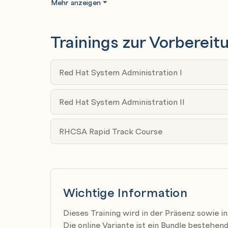
Mehr anzeigen
Kenntnisse verwalten. Für den Betrieb einz
in der Linux-Systemadministration erforderl
Trainings zur Vorbereit
werden: Red Hat System Administration I (
Administration II (RH134)
Red Hat System Administration I
Red Hat System Administration II
RHCSA Rapid Track Course
Wichtige Information
Dieses Training wird in der Präsenz sowie i
Die online Variante ist ein Bundle bestehe