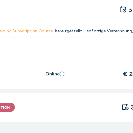
3
arning Subscription Course
bereitgestellt – sofortige Verrechnung,
€
2
Online
KTION