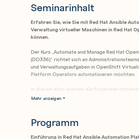
Seminarinhalt
Erfahren Sie, wie Sie mit Red Hat Ansible Au
Verwaltung virtueller Maschinen in Red Hat O
können.
Der Kurs „Automate and Manage Red Hat OpenSh
(DO336)“ richtet sich an Administrationsteams 
und Verwaltungsaufgaben in OpenShift Virtuali
Platform Operators automatisieren möchten.
In diesem Kurs werden die folgenden Informa
Eine Einführung in grundlegende Konzepte v
Mehr anzeigen
Platform
Deployment von Ansible Automation Platfo
Programm
Private Automation Hub-Instanz in einem C
Strategien zur Migration virtueller Maschi
Einführung in Red Hat Ansible Automation Pl