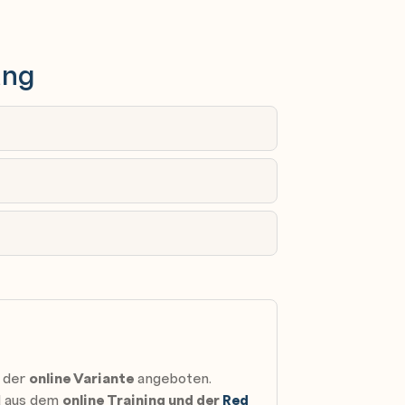
elner Linux-VMs sind jedoch Kenntnisse
ich, die in folgenden Kursen vermittelt
ung
RH124) und Red Hat System
n der
online Variante
angeboten.
nd aus dem
online Training und der
Red