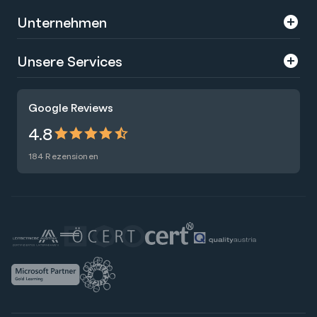
Unternehmen
Über uns
Unsere Services
Karriere
Trainings
Google Reviews
Presse
Zertifizierungen
4.8
Nachhaltigkeit
Förderungen
184 Rezensionen
Blog
Talentsuche
Newsletter
Raummiete