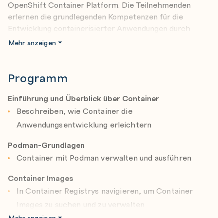
OpenShift Container Platform. Die Teilnehmenden
erlernen die grundlegenden Kompetenzen für die
Entwicklung containerisierter Anwendungen durch
praktische Erfahrungen. Die Prüfung Red Hat Certified
Mehr anzeigen
Specialist in Containers Exam (EX188) ist in diesem
Angebot enthalten.
Dieses Training basiert auf Red Hat® Enterprise
Programm
Linux® 9, Podman 5 und Red Hat OpenShift® 4.18.
Einführung und Überblick über Container
Überblick über den Kursinhalt
Beschreiben, wie Container die
Einführung in Container
Anwendungsentwicklung erleichtern
Ausführung von Containern mit Podman CLI und
Podman-Grundlagen
Podman Desktop
Container mit Podman verwalten und ausführen
Erstellung benutzerdefinierter Container Images
Container Images
Verwaltung von Container Images
In Container Registrys navigieren, um Container
Remote-Debugging mit Containern
Images zu suchen und zu verwalten
Allgemeines Container-Networking
Mehr anzeigen