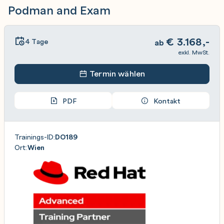
Podman and Exam
€
3.168,-
4 Tage
ab
exkl. MwSt.
Termin wählen
PDF
Kontakt
Trainings-ID:
DO189
Ort:
Wien