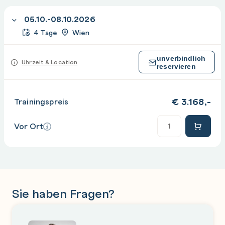
05.10.-08.10.2026
4 Tage
Wien
unverbindlich
Uhrzeit & Location
reservieren
€
3.168,-
Trainingspreis
Anzahl
Vor Ort
Sie haben Fragen?