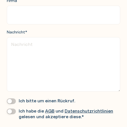
Firma
Nachricht
*
Ich bitte um einen Rückruf.
Wir
Rufen
Ich habe die
AGB
und
Datenschutzrichtlinien
Datenschutz
*
Sie
gelesen und akzeptiere diese.
*
Gerne
An.