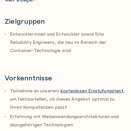
Benutzerdefinierte Container Images
Persistente Speicherung von Daten mit Containern
Benutzerdefinierte Container Images zur
Ausführung von Multi-Container-Anwendungen
Zielgruppen
Containerisierung von Anwendungen erstellen
Problembehebung bei Container Deployments
Persistente Daten
Entwicklerinnen und Entwickler sowie Site
Orchestrierung von Containern mit OpenShift und
Datenbank-Container mit Persistenz ausführen
Reliability Engineers, die neu im Bereich der
Kubernetes
Container-Technologie sind
Behebung von Problemen mit Containern
Container-Protokolle analysieren und einen Remote-
Debugger konfigurieren
Vorkenntnisse
Multi-Container-Anwendungen mit Compose
Multi-Container-Anwendungen mit Compose
Teilnahme an unserem
kostenlosen Einstufungstest
,
ausführen
um festzustellen, ob dieses Angebot optimal zu
Ihren Kompetenzen passt
Container-Orchestrierung mit Kubernetes und
OpenShift
Erfahrung mit Webanwendungsarchitekturen und
Containerisierte Anwendungen mit Kubernetes und
dazugehörigen Technologien
OpenShift orchestrieren