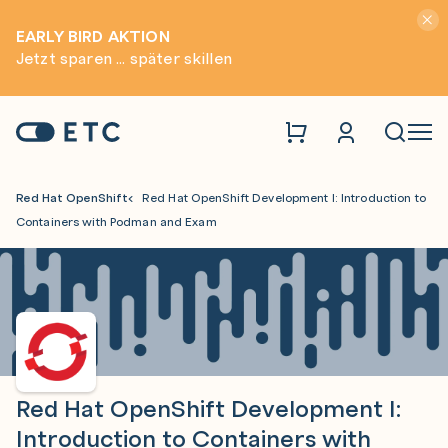
Hinwei
EARLY BIRD AKTION
Jetzt sparen ... später skillen
Zur Startseite: ETC
Naviga
Red Hat OpenShift
Red Hat OpenShift Development I: Introduction to
Containers with Podman and Exam
Red Hat OpenShift Development I:
Introduction to Containers with