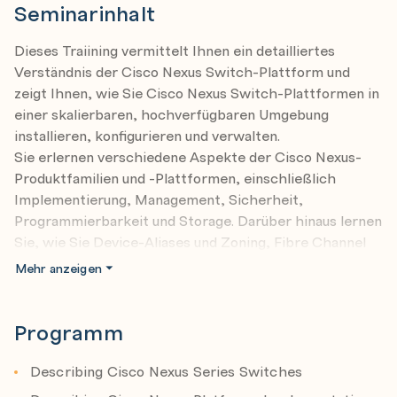
Seminarinhalt
Dieses Traiining vermittelt Ihnen ein detailliertes
Verständnis der Cisco Nexus Switch-Plattform und
zeigt Ihnen, wie Sie Cisco Nexus Switch-Plattformen in
einer skalierbaren, hochverfügbaren Umgebung
installieren, konfigurieren und verwalten.
Sie erlernen verschiedene Aspekte der Cisco Nexus-
Produktfamilien und -Plattformen, einschließlich
Implementierung, Management, Sicherheit,
Programmierbarkeit und Storage. Darüber hinaus lernen
Sie, wie Sie Device-Aliases und Zoning, Fibre Channel
over Ethernet (FCoE) und N-Port Identifier Virtualization
Mehr anzeigen
(NPIV) sowie N-Port Virtualization (NPV) Modi
konfigurieren.
Programm
Nach Abschluss des Trainings haben die
Teilnehmer*innen Kenntnisse zu folgenden Themen:
Describing Cisco Nexus Series Switches
Plattformen der Produktfamilien Cisco Nexus 9000,