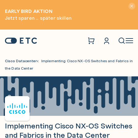
Hinwei
EARLY BIRD AKTION
Jetzt sparen ... später skillen
Zur Startseite: ETC
Naviga
Cisco Datacenter
Implementing Cisco NX-OS Switches and Fabrics in
the Data Center
Implementing Cisco NX-OS Switches
and Fabrics in the Data Center