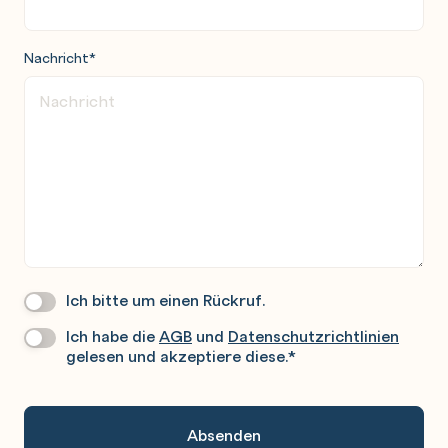
Nachricht
*
Ich bitte um einen Rückruf.
Wir
Rufen
Ich habe die
AGB
und
Datenschutzrichtlinien
Datenschutz
*
Sie
gelesen und akzeptiere diese.
*
Gerne
An.