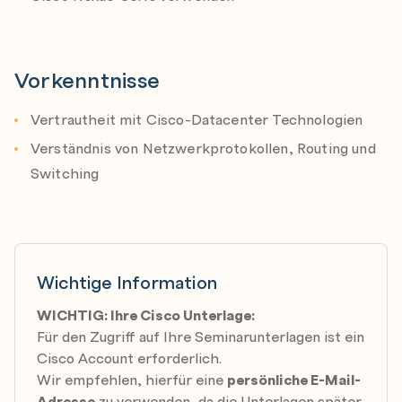
FCoE konfigurieren
Lab outline
NPIV- und NPV-Modi konfigurieren
Test Cisco Nexus Platforms
Vorkenntnisse
Configure User Management
Configure vPC
Vertrautheit mit Cisco-Datacenter Technologien
Configure First Hop Redundancy Protocol (FHRP)
Verständnis von Netzwerkprotokollen, Routing und
Protocols
Switching
Configure Cisco Nexus Security Features
Configure Open Shortest Path First (OSPF)
Configure VXLAN
Wichtige Information
Configure QoS
Configure System Management
WICHTIG: Ihre Cisco Unterlage:
Für den Zugriff auf Ihre Seminarunterlagen ist ein
Configure Cisco NX-OS On-Box Programmability
Cisco Account erforderlich.
Configure Containers on Cisco NX-OS
Wir empfehlen, hierfür eine
persönliche E-Mail-
Configure Cisco NX-OS Using Ansible
Adresse
zu verwenden, da die Unterlagen später