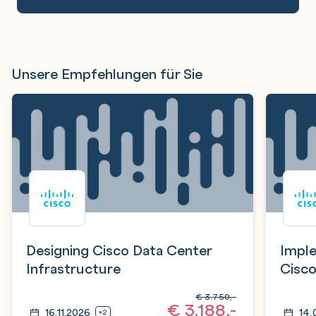
Unsere Empfehlungen für Sie
Designing Cisco Data Center
Imple
Infrastructure
Cisco
Techn
€
3.750,-
€
3.188,-
16.11.2026
14.
+2