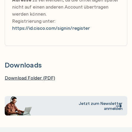
nicht auf einen anderen Account übertragen
Configure Basic Fibre Channel Features
werden können.
Configure FCoE
Registrierung unter:
Configure Fiber Channel Device Aliases and Zoning
https://id.cisco.com/signin/register
Configure NPV
Downloads
Download Folder (PDF)
Jetzt zum Newsletter
anmelden