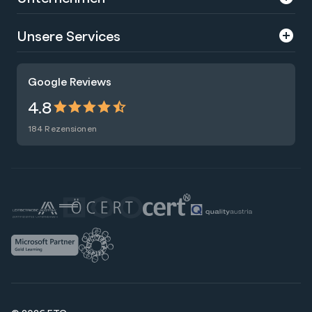
Über uns
Unsere Services
Karriere
Trainings
Google Reviews
Presse
Zertifizierungen
4.8
Nachhaltigkeit
Förderungen
184 Rezensionen
Blog
Talentsuche
Newsletter
Raummiete