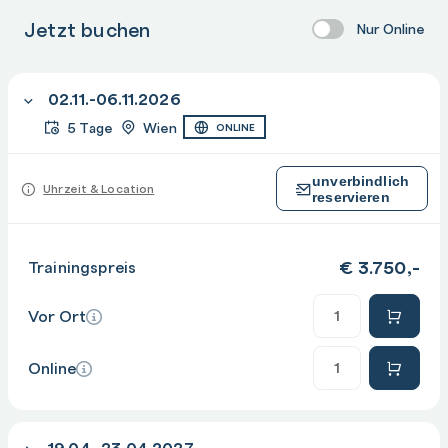
Jetzt buchen
Nur Online
02.11.-06.11.2026
5 Tage
Wien
ONLINE
unverbindlich
Uhrzeit & Location
reservieren
€
3.750,-
Trainingspreis
Anzahl
Vor Ort
Anzahl
Online
19.04.-23.04.2027