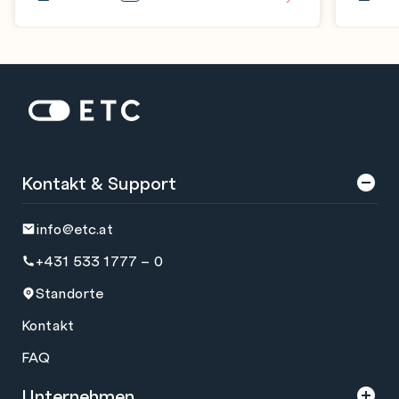
Zur Startseite: ETC
Kontakt & Support
info@etc.at
+431 533 1777 – 0
Standorte
Kontakt
FAQ
Unternehmen