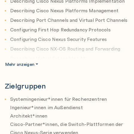
Describing Cisco Nexus Platforms Implementation
7000, 3000 und 2000
Describing Cisco Nexus Platforms Management
Implementierungen der Cisco Nexus-Plattformen
Describing Port Channels and Virtual Port Channels
Management der Cisco Nexus-Plattform
Configuring First Hop Redundancy Protocols
Port-Kanäle und virtuelle Port-Kanäle
Configuring Cisco Nexus Security Features
First-Hop-Redundanz-Protokolle konfigurieren
Describing Cisco NX-OS Routing and Forwarding
Konfigurieren der Sicherheitsfunktionen von Cisco
Describing Virtual Extensible LAN
Nexus-Geräten
Mehr anzeigen
Describing QoS on Cisco Nexus Devices
Routing und Weiterleitung von Cisco Nexus-Geräten
Configuring System Management and Monitoring
Virtual Extensible LAN (VXLAN)
Zielgruppen
Describing Cisco NX-OS Programmability
Quality of Service (QoS) auf Cisco Nexus-Geräten
Describing Cisco Nexus Storage Services
Systemingenieur*innen für Rechenzentren
Systemmanagement und Überwachungsprozesse
Configuring Fibre Channel Over Ethernet
Ingenieur*innen im Außendienst
Die Programmierbarkeit von Cisco NX-OS
Describing Device Aliases and Zoning
Architekt*innen
Cisco Nexus-Speicherdienste
Cisco-Partner*innen, die Switch-Plattformen der
Configuring NPIV and NPV Modes
Device-Aliases und Zoning konfigurieren
Cisco Nexus-Serie verwenden