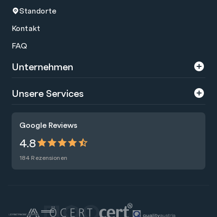
Standorte
Kontakt
FAQ
Unternehmen
Über uns
Unsere Services
Karriere
Trainings
Google Reviews
Presse
Zertifizierungen
4.8
Nachhaltigkeit
Förderungen
184 Rezensionen
Blog
Talentsuche
Newsletter
Raummiete