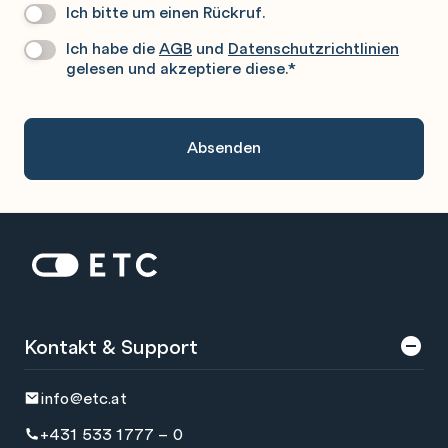
Ich bitte um einen Rückruf.
Wir
Rufen
Ich habe die
AGB
und
Datenschutzrichtlinien
Datenschutz
*
Sie
gelesen und akzeptiere diese.
*
Gerne
An.
Zur Startseite: ETC
Kontakt & Support
info@etc.at
+431 533 1777 – 0