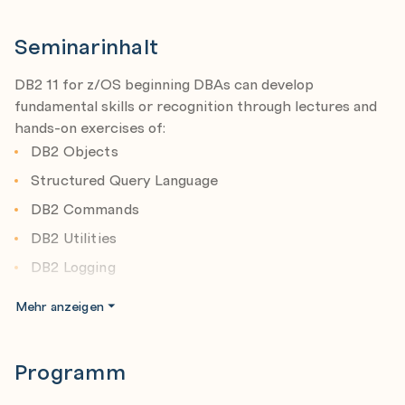
Seminarinhalt
DB2 11 for z/OS beginning DBAs can develop
fundamental skills or recognition through lectures and
hands-on exercises of:
DB2 Objects
Structured Query Language
DB2 Commands
DB2 Utilities
DB2 Logging
DB2 Program Preparation
Mehr anzeigen
The course materials cover DB2 11 for z/OS.
Objective
Programm
Give an overview of the DB2 9 environment