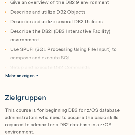
Give an overview of the DB2 9 environment
Describe and utilize DB2 Objects
Describe and utilize DB2 Objects
Describe and utilize several DB2 Utilities
Describe and utilize several DB2 Utilities
Describe the DB2I (DB2 Interactive Facility)
environment
Describe the DB2I (DB2 Interactive Facility)
environment
Use SPUFI (SQL Processing Using File Input) to
compose and execute SQL
Use SPUFI (SQL Processing Using File Input) to
compose and execute SQL
Setup and execute DB2 Commands
Setup and execute DB2 Commands
Understand DB2 Logging
Mehr anzeigen
Understand DB2 Logging
Describe DB2 program preparation process
Describe DB2 program preparation process
Understand DB2 startup and shutdown
Zielgruppen
Understand DB2 startup and shutdown
Understand and utilize DB2 recovery strategies
Understand and utilize DB2 recovery strategies
This course is for beginning DB2 for z/OS database
administrators who need to acquire the basic skills
required to administer a DB2 database in a z/OS
environment.