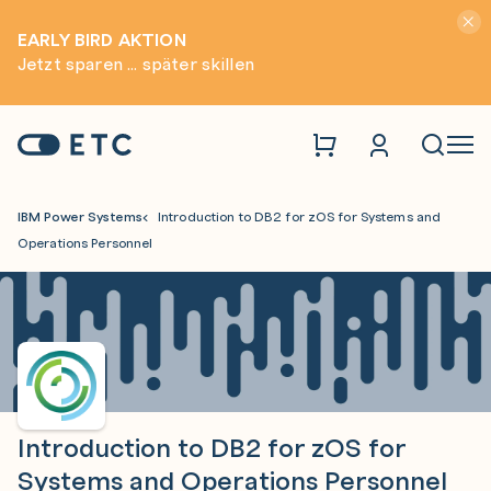
Hinwei
EARLY BIRD AKTION
Jetzt sparen ... später skillen
Zur Startseite: ETC
Naviga
IBM Power Systems
Introduction to DB2 for zOS for Systems and
Operations Personnel
Introduction to DB2 for zOS for
Systems and Operations Personnel