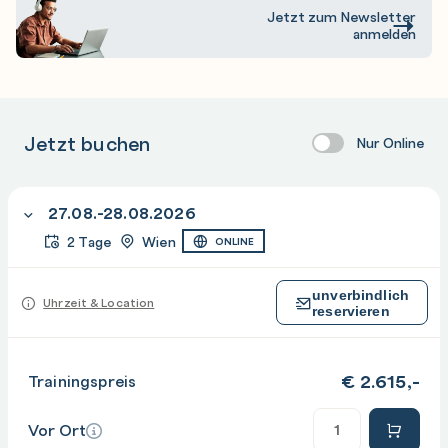
Jetzt zum Newsletter
anmelden
Jetzt buchen
Nur Online
27.08.-28.08.2026
2 Tage
Wien
ONLINE
unverbindlich
Uhrzeit & Location
reservieren
€
2.615,-
Trainingspreis
Anzahl
Vor Ort