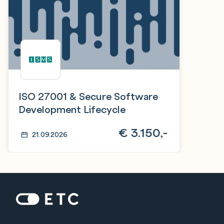
ISO 27001 & Secure Software
Development Lifecycle
€
3.150,-
21.09.2026
Zur Startseite: ETC