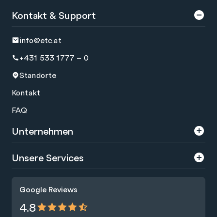
Kontakt & Support
info@etc.at
+431 533 1777 – 0
Standorte
Kontakt
FAQ
Unternehmen
Über uns
Unsere Services
Karriere
Trainings
Google Reviews
Presse
Zertifizierungen
4.8
Nachhaltigkeit