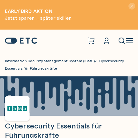
Hinwei
EARLY BIRD AKTION
Jetzt sparen ... später skillen
Zur Startseite: ETC
Naviga
Information Security Management System (ISMS)
Cybersecurity
Essentials für Führungskräfte
Cybersecurity Essentials für
Führungskräfte