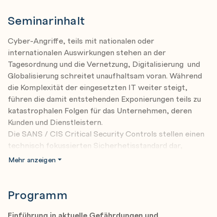
Seminarinhalt
Cyber-Angriffe, teils mit nationalen oder
internationalen Auswirkungen stehen an der
Tagesordnung und die Vernetzung, Digitalisierung und
Globalisierung schreitet unaufhaltsam voran. Während
die Komplexität der eingesetzten IT weiter steigt,
führen die damit entstehenden Exponierungen teils zu
katastrophalen Folgen für das Unternehmen, deren
Kunden und Dienstleistern.
Die SANS / CIS Critical Security Controls stellen einen
technisch fokussierten Sicherhetisstandard dar,
welcher Unternehmen auf aktuelle und zukünftige
Mehr anzeigen
Cyber- & Ransomware-Risiken vorbereitet.
Mit dem Wissen über aktuelle Risiken und
Programm
Sicherheitskonzepten bewaffnet, können Sie die IT-
Sicherheit in Ihrem Unternehmen überprüfen und
Einführung in aktuelle Gefährdungen und