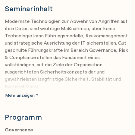
Seminarinhalt
Modernste Technologien zur Abwehr von Angriff­en auf
ihre Daten sind wichtige Maßnahmen, aber keine
Technologie kann Führungsmodelle, Risikomanagement
und strategische Ausrichtung der IT sicherstellen. Gut
geschulte Führungskräfte im Bereich Governance, Risk
& Compliance stellen das Fundament eines
vollständigen, auf die Ziele der Organisation
ausgerichteten Sicherheitskonzepts dar und
gewährleisten langfristige Sicherheit, Stabilität und
Kosteneffizienz.
Das Training kann als Vorbereitung zur Zertifizierung
Mehr anzeigen
nach ISACA CRISC (Certified in Risk and Information
Systems Control) oder ähnlichen Zertifizierungen
herangezogen werden - der Erwerb des CRISC Titels
Programm
weist Sie als qualifizierten Experten im Bereich
Informationssicherheits-Risikomanagement aus.
Governance