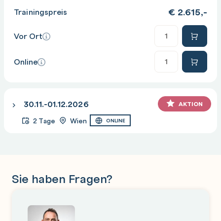
€
2.615,-
Trainingspreis
Anzahl
Vor Ort
Anzahl
Online
30.11.-01.12.2026
AKTION
2 Tage
Wien
ONLINE
Sie haben Fragen?