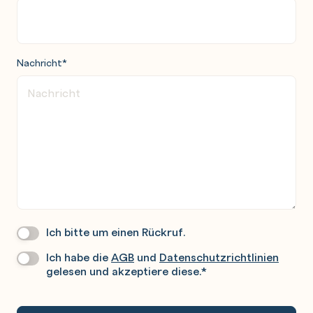
Nachricht
*
Ich bitte um einen Rückruf.
Wir
Rufen
Ich habe die
AGB
und
Datenschutzrichtlinien
Datenschutz
*
Sie
gelesen und akzeptiere diese.
*
Gerne
An.