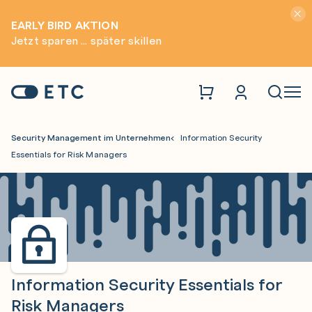
Hinwei
EARLY BIRD AKTION
Jetzt sparen ... später skillen
Zur Startseite: ETC
Naviga
Security Management im Unternehmen
Information Security
Essentials for Risk Managers
Information Security Essentials for
Risk Managers