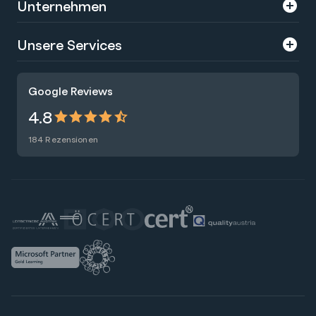
Unternehmen
Über uns
Unsere Services
Karriere
Trainings
Google Reviews
Presse
Zertifizierungen
4.8
Nachhaltigkeit
Förderungen
184 Rezensionen
Blog
Talentsuche
Newsletter
Raummiete