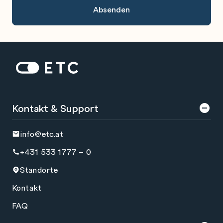
Zur Startseite: ETC
Kontakt & Support
info@etc.at
+431 533 1777 – 0
Standorte
Kontakt
FAQ