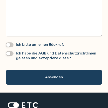
Ich bitte um einen Rückruf.
Wir
Rufen
Ich habe die
AGB
und
Datenschutzrichtlinien
Datenschutz
*
Sie
gelesen und akzeptiere diese.
*
Gerne
An.
Zur Startseite: ETC