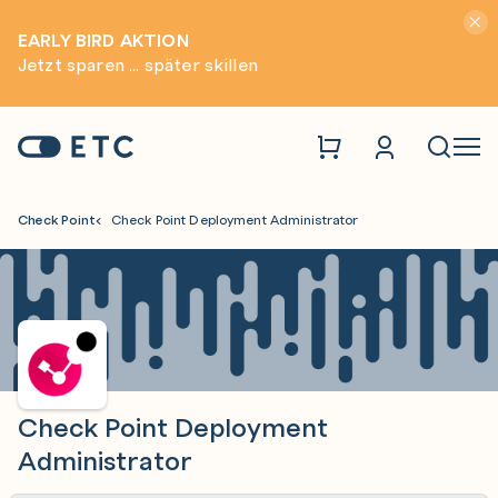
Hinwei
EARLY BIRD AKTION
Jetzt sparen ... später skillen
Zur Startseite: ETC
Naviga
Check Point
Check Point Deployment Administrator
Check Point Deployment
Administrator