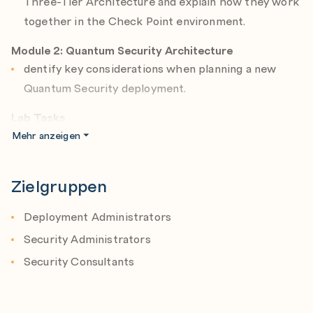
Three-Tier Architecture and explain how they work
together in the Check Point environment.
Module 2: Quantum Security Architecture
dentify key considerations when planning a new
Quantum Security deployment.
Lab Tasks
Verify the Check Point Hosts
Mehr anzeigen
Document the Network Environment
Verify the A-GUI Client Host
Zielgruppen
Module 3: Primary Security Management Server
Deployment Administrators
Deployment
Security Administrators
Identify the basic workflow, guidelines, and best
Security Consultants
practices for a Primary Security Management
Server deployment.
Lab Tasks