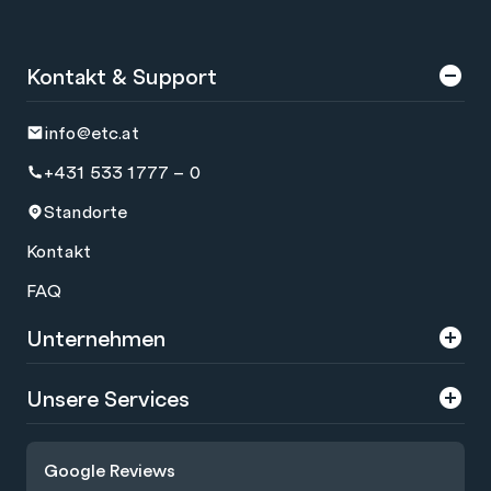
Kontakt & Support
info@etc.at
+431 533 1777 – 0
Standorte
Kontakt
FAQ
Unternehmen
Über uns
Unsere Services
Karriere
Trainings
Google Reviews
Presse