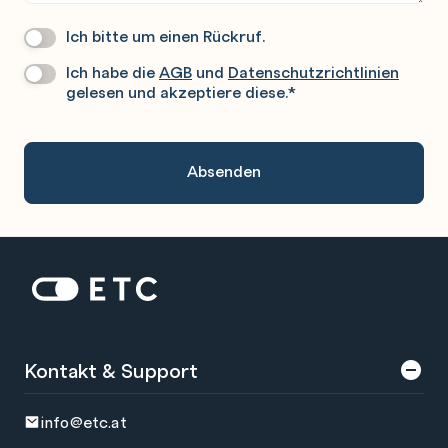
Ich bitte um einen Rückruf.
Wir
Rufen
Ich habe die
AGB
und
Datenschutzrichtlinien
Datenschutz
*
Sie
gelesen und akzeptiere diese.
*
Gerne
An.
Zur Startseite: ETC
Kontakt & Support
info@etc.at