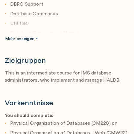
DBRC Support
Database Commands
Utilities
Database Creation and Migration
Mehr anzeigen
Changing Databases
Secondary Indexes
Zielgruppen
Application and Miscellaneous Considerations
HALDB Online Reorganization
This is an intermediate course for IMS database
administrators, who implement and manage HALDB.
Summary
Vorkenntnisse
You should complete:
Physical Organization of Databases (CM220) or
Physical Organization of Databases - Web (CMW22)