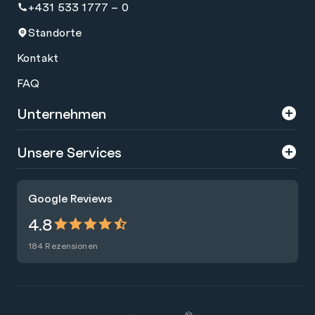
+431 533 1777 – 0
Standorte
Kontakt
FAQ
Unternehmen
Über uns
Unsere Services
Karriere
Trainings
Google Reviews
Presse
Zertifizierungen
4.8
Nachhaltigkeit
Förderungen
184 Rezensionen
Blog
Talentsuche
Newsletter
Raummiete