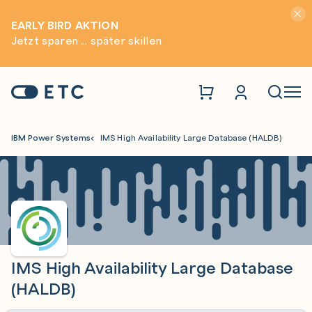
Hinwei
EARLY BIRD AKTION
Jetzt sparen ... später skillen
Zur Startseite: ETC
Naviga
IBM Power Systems
IMS High Availability Large Database (HALDB)
IMS High Availability Large Database
(HALDB)