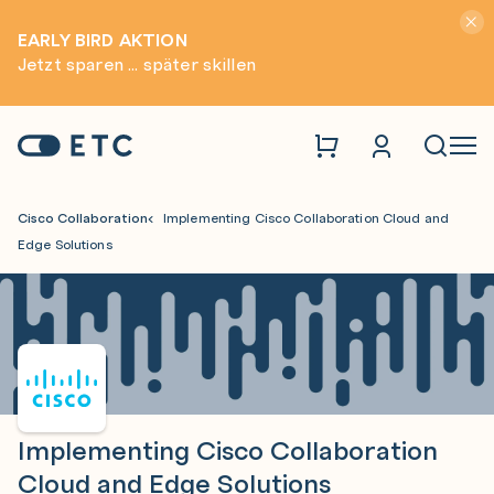
Hinwei
EARLY BIRD AKTION
Jetzt sparen ... später skillen
Zur Startseite: ETC
Naviga
Cisco Collaboration
Implementing Cisco Collaboration Cloud and
Edge Solutions
Implementing Cisco Collaboration
Cloud and Edge Solutions