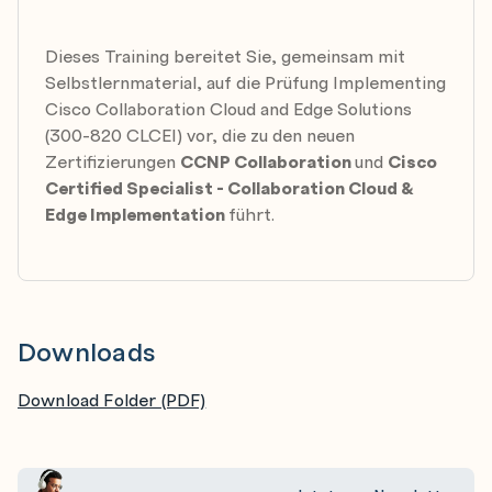
Prepare for Cisco Webex Teams Integration
Configure Cisco Webex Hybrid Services
Dieses Training bereitet Sie, gemeinsam mit
Selbstlernmaterial, auf die Prüfung Implementing
Cisco Collaboration Cloud and Edge Solutions
(300-820 CLCEI) vor, die zu den neuen
Zertifizierungen
CCNP Collaboration
und
Cisco
Certified Specialist - Collaboration Cloud &
Edge Implementation
führt.
Downloads
Download Folder (PDF)