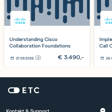
Understanding Cisco
Impl
Collaboration Foundations
Call 
Servi
€
3.490,-
21.09.2026
26.
+3
Zur Startseite: ETC
Kontakt & Support