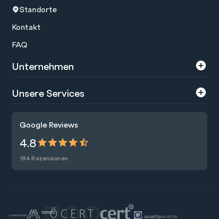
Standorte
Kontakt
FAQ
Unternehmen
Über uns
Unsere Services
Karriere
Trainings
Google Reviews
Presse
Zertifizierungen
4.8
Nachhaltigkeit
Förderungen
184 Rezensionen
Blog
Talentsuche
Newsletter
Raummiete