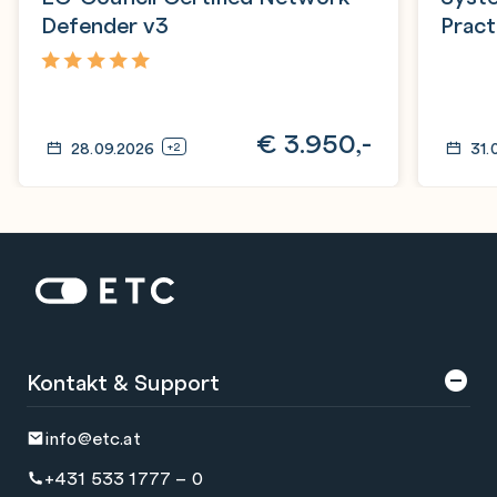
Defender v3
Pract
Prüf
5,0
€
3.950,-
28.09.2026
31.
+2
Zur Startseite: ETC
Kontakt & Support
info@etc.at
+431 533 1777 – 0