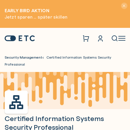
Hinwei
EARLY BIRD AKTION
Jetzt sparen ... später skillen
Zur Startseite: ETC
Naviga
Security Management
Certified Information Systems Security
Professional
Certified Information Systems
Security Professional