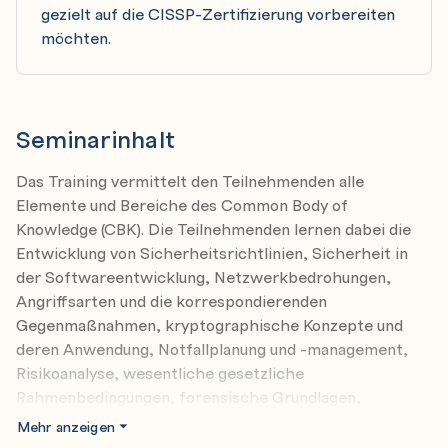
gezielt auf die CISSP-Zertifizierung vorbereiten
möchten.
Seminarinhalt
Das Training vermittelt den Teilnehmenden alle
Elemente und Bereiche des Common Body of
Knowledge (CBK). Die Teilnehmenden lernen dabei die
Entwicklung von Sicherheitsrichtlinien, Sicherheit in
der Softwareentwicklung, Netzwerkbedrohungen,
Angriffsarten und die korrespondierenden
Gegenmaßnahmen, kryptographische Konzepte und
deren Anwendung, Notfallplanung und -management,
Risikoanalyse, wesentliche gesetzliche
Rahmenbedingungen, forensische Grundlagen,
Ermittlungsverfahren, physische Sicherheit und vieles
Mehr anzeigen
mehr. Dies alles trägt zu einem stimmigen