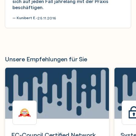
sich auf jeden Fall jahrelang mit der Praxis
beschäftigen.
— Kunibert E.
25.11.2016
•
Unsere Empfehlungen für Sie
EC-Council Certified Network
Syste