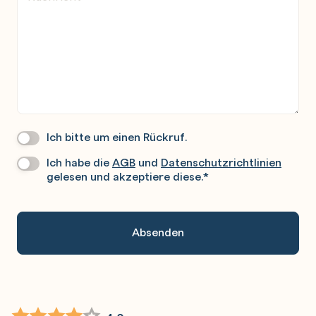
Ich bitte um einen Rückruf.
Wir
Rufen
Ich habe die
AGB
und
Datenschutzrichtlinien
Datenschutz
*
Sie
gelesen und akzeptiere diese.
*
Gerne
An.