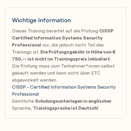
CISO
Im Zuge des Trainings werden
die vom Trainer
komprimierten Trainungsunterlagen des
Zertifizierungsproviders sowie
Self-Assessment-
Wichtige Information
Unterlagen (pdf.) bereitgestellt und übliche
Dieses Training bereitet auf die Prüfung
CISSP
Prüfungsfragen bzw. Problemstellungen behandelt.
Certified Information Systems Security
Erfahrungsaustausch und Dikussionen runden
Professional
vor, die jedoch nicht Teil des
das Training ab.
Trainings ist.
Die Prüfungsgebühr in Höhe von €
750,-- ist nicht im Trainingspreis inkludiert
.
Die Prüfung muss vom Teilnehmer*innen selbst
gekauft werden und kann nicht über ETC
abgewickelt werden.
CISSP - Certified Information Systems Security
Professional
Sämtliche
Schulungsunterlagen in englischer
Sprache,
Trainingsprache ist Deutsch!