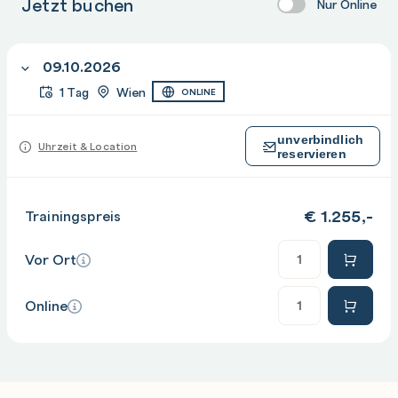
Jetzt buchen
Nur Online
09.10.2026
1 Tag
Wien
ONLINE
unverbindlich
Uhrzeit & Location
reservieren
€
1.255,-
Trainingspreis
Anzahl
Vor Ort
Anzahl
Online