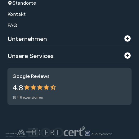
Standorte
Kontakt
FAQ
Unternehmen
Über uns
Unsere Services
Karriere
Trainings
Google Reviews
Presse
Zertifizierungen
4.8
Nachhaltigkeit
Förderungen
184 Rezensionen
Blog
Talentsuche
Newsletter
Raummiete