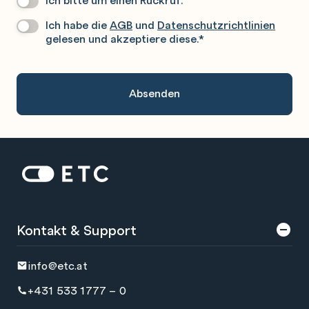
Rufen
Ich habe die
AGB
und
Datenschutzrichtlinien
Datenschutz
*
Sie
gelesen und akzeptiere diese.
*
Gerne
An.
Zur Startseite: ETC
Kontakt & Support
info@etc.at
+431 533 1777 – 0