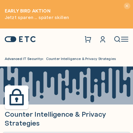
Hinwei
EARLY BIRD AKTION
Jetzt sparen ... später skillen
Zur Startseite: ETC
Naviga
Advanced IT Security
Counter Intelligence & Privacy Strategies
Counter Intelligence & Privacy
Strategies