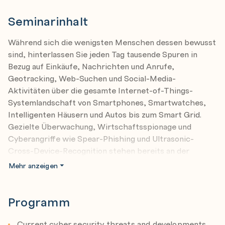
Seminarinhalt
Während sich die wenigsten Menschen dessen bewusst
sind, hinterlassen Sie jeden Tag tausende Spuren in
Bezug auf Einkäufe, Nachrichten und Anrufe,
Geotracking, Web-Suchen und Social-Media-
Aktivitäten über die gesamte Internet-of-Things-
Systemlandschaft von Smartphones, Smartwatches,
Intelligenten Häusern und Autos bis zum Smart Grid.
Gezielte Überwachung, Wirtschaftsspionage und
Cyberangriffe wie Spear-Phishing und Ultrasonic-
Cross-Device-Recognition stehen bereits an der
Tagesordnung und die technischen Möglichkeiten
Mehr anzeigen
wachsen weiterhin rasant.
Im Darknet stellen Hacker noch weitaus aggressivere
Angebote zur Verfügung - von bezahlter Rufschädigung
Programm
bis zu gezielter Überwachung und Identity Theft.
Das Training richtet sich primär an Personen in
Current cyber security threats and developments