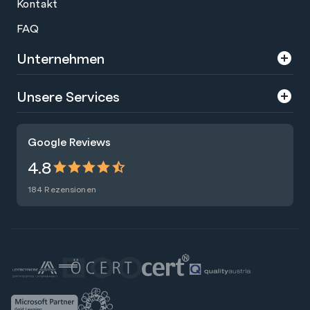
Kontakt
FAQ
Unternehmen
Über uns
Unsere Services
Karriere
Trainings
Google Reviews
Presse
Zertifizierungen
4.8
Nachhaltigkeit
Förderungen
184 Rezensionen
Blog
Talentsuche
Newsletter
Raummiete