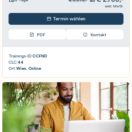
€
3.375,-
exkl. MwSt.
Termin wählen
PDF
Kontakt
Trainings-ID:
CCFND
CLC:
44
Ort:
Wien, Online