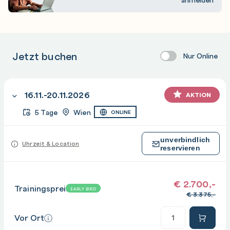
Jetzt buchen
Nur Online
16.11.-20.11.2026
AKTION
5 Tage
Wien
ONLINE
unverbindlich
Uhrzeit & Location
reservieren
€
2.700,-
Trainingspreis
EARLY BIRD
€
3.375,-
Anzahl
Vor Ort