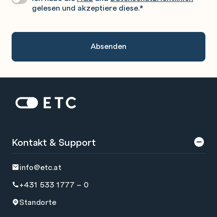
Sie
gelesen und akzeptiere diese.
*
Gerne
An.
Zur Startseite: ETC
Kontakt & Support
info@etc.at
+431 533 1777 – 0
Standorte