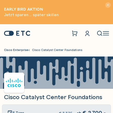
Hinwei
EARLY BIRD AKTION
Jetzt sparen ... später skillen
Zur Startseite: ETC
Naviga
Cisco Enterprise
Cisco Catalyst Center Foundations
Cisco Catalyst Center Foundations
€
2.700,-
5 Tage
ab