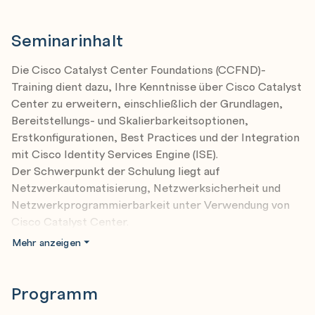
Seminarinhalt
Die Cisco Catalyst Center Foundations (CCFND)-
Training dient dazu, Ihre Kenntnisse über Cisco Catalyst
Center zu erweitern, einschließlich der Grundlagen,
Bereitstellungs- und Skalierbarkeitsoptionen,
Erstkonfigurationen, Best Practices und der Integration
mit Cisco Identity Services Engine (ISE).
Der Schwerpunkt der Schulung liegt auf
Netzwerkautomatisierung, Netzwerksicherheit und
Netzwerkprogrammierbarkeit unter Verwendung von
Cisco Catalyst Center.
Mehr anzeigen
Obwohl dieses Training nicht mit einer bestimmten
Prüfung verbunden ist, wird sie als Einführung in die
Themen der Prüfung „Implementing and Operating
Programm
Cisco Enterprise Network Core Technologies (350-401