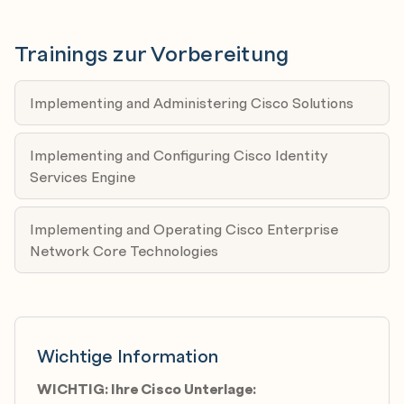
implementieren Sie eine richtlinienbasierte
Trainings zur Vorbereitung
Segmentierung mit gruppenbasierten, IP-basierten
und anwendungsbasierten Richtlinien.
Implementing and Administering Cisco Solutions
Implementing and Configuring Cisco Identity
Services Engine
Implementing and Operating Cisco Enterprise
Network Core Technologies
Wichtige Information
WICHTIG: Ihre Cisco Unterlage: