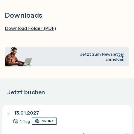
blue-green deployments
Downloads
Guided project - Deploy and manage a container app
using Azure Container Apps
Download Folder (PDF)
Prepare your app deployment tools and resources
Jetzt zum Newsletter
anmelden
Jetzt buchen
13.01.2027
1 Tag
ONLINE