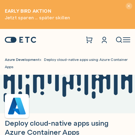
Hinwei
EARLY BIRD AKTION
Jetzt sparen ... später skillen
Zur Startseite: ETC
Naviga
Azure Development
Deploy cloud-native apps using Azure Container
Apps
Deploy cloud-native apps using
Azure Container Apps