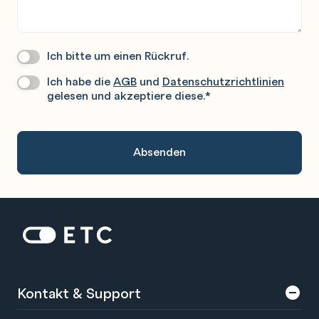
Ich bitte um einen Rückruf.
Wir
Rufen
Ich habe die
AGB
und
Datenschutzrichtlinien
Datenschutz
*
Sie
gelesen und akzeptiere diese.
*
Gerne
An.
Zur Startseite: ETC
Kontakt & Support