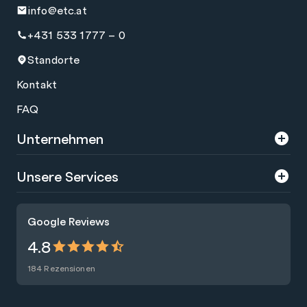
info@etc.at
+431 533 1777 – 0
Standorte
Kontakt
FAQ
Unternehmen
Über uns
Unsere Services
Karriere
Trainings
Google Reviews
Presse
Zertifizierungen
4.8
Nachhaltigkeit
Förderungen
184 Rezensionen
Blog
Talentsuche