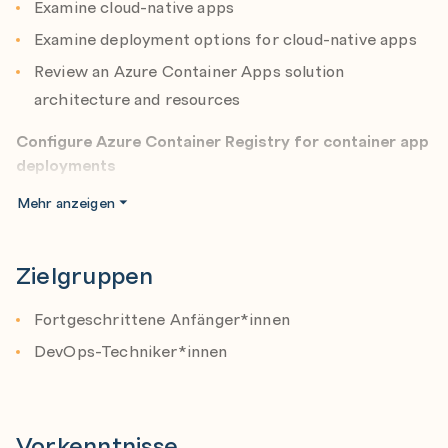
Examine cloud-native apps
Examine deployment options for cloud-native apps
Review an Azure Container Apps solution
architecture and resources
Configure Azure Container Registry for container app
deployments
Review the Azure Container Registry service
Mehr anzeigen
Create a container registry instance in the Azure
portal
Zielgruppen
Examine registry operations for image management
Examine authentication with managed identity
Fortgeschrittene Anfänger*innen
Examine Azure Container Registry roles and
DevOps-Techniker*innen
permissions
Examine secure communications using virtual
networks
Vorkenntnisse