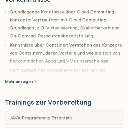
Configure a container app in Azure Container Apps
Grundlegende Kenntnisse über Cloud Computing-
Review the Azure Container Apps service
Konzepte: Vertrautheit mit Cloud Computing-
Examine Azure Container Apps containers and
Grundlagen, z. B. Virtualisierung, Skalierbarkeit und
containers registries
On-Demand-Ressourcenbereitstellung.
Create a container app and container app
Kenntnisse über Container: Verstehen des Konzepts
environment
von Containern, deren Vorteile und wie sie sich von
Examine managed identities in Azure Container Apps
herkömmlichen Apps und VMs unterscheiden.
Examine ingress in Azure Container Apps
Vertrautheit mit Container-Orchestrierung:
Examine the management of secrets in Azure
Grundlegendes Verständnis von Container-
Mehr anzeigen
Container Apps
Orchestrierungsplattformen wie Kubernetes und
deren Rolle beim Verwalten von containerisierten
Examine the storage mounts in Azure Container
Trainings zur Vorbereitung
Anwendungen.
Apps
Erfahrung mit Azure: Einige Kenntnisse über
Examine cloud service connections in Azure
JAVA Programming Essentials
Microsoft Azure und seine wichtigsten
Container Apps
Containerdienste, z. B. Azure Container Registry,