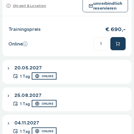
unverbindlich
Uhrzeit & Location
reservieren
€
690,-
Trainingspreis
Anzahl
Online
20.05.2027
1 Tag
ONLINE
25.08.2027
1 Tag
ONLINE
04.11.2027
1 Tag
ONLINE