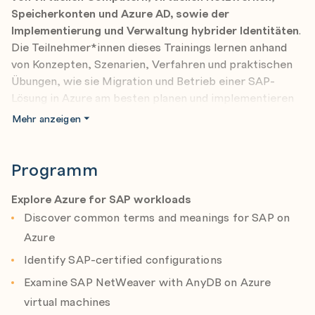
Speicherkonten und Azure AD, sowie der
Implementierung und Verwaltung hybrider Identitäten
.
Die Teilnehmer*innen dieses Trainings lernen anhand
von Konzepten, Szenarien, Verfahren und praktischen
Übungen, wie sie Migration und Betrieb einer SAP-
Lösung in Azure am besten planen und implementieren
können. Sie erhalten Anleitungen zu Abonnements,
Mehr anzeigen
erstellen und skalieren virtuelle Computer,
implementieren Speicherlösungen, konfigurieren
virtuelle Netzwerke, sichern Daten und geben sie frei,
Programm
verbinden Azure und lokale Standorte, verwalten den
Netzwerkdatenverkehr, implementieren Azure Active
Explore Azure for SAP workloads
Directory, schützen Identitäten und überwachen Ihre
Discover common terms and meanings for SAP on
Lösung.
Azure
Identify SAP-certified configurations
Examine SAP NetWeaver with AnyDB on Azure
virtual machines