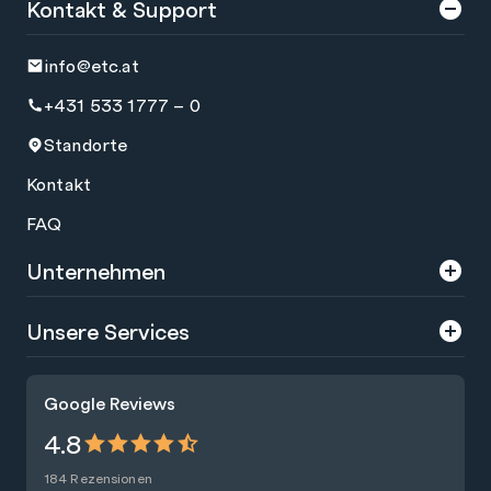
Kontakt & Support
info@etc.at
+431 533 1777 – 0
Standorte
Kontakt
FAQ
Unternehmen
Über uns
Unsere Services
Karriere
Trainings
Google Reviews
Presse
Zertifizierungen
4.8
Nachhaltigkeit
Förderungen
184 Rezensionen
Blog