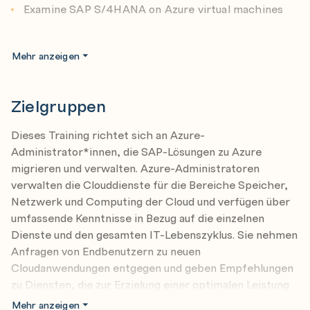
Examine SAP S/4HANA on Azure virtual machines
Explore the foundations of IaaS for SAP on Azure
Mehr anzeigen
Explore Azure fo SAP compute
Explore Azure for SAP networking
Zielgruppen
Explore Azure for SAP storage
Dieses Training richtet sich an Azure-
Explore Azure for SAP databases
Administrator*innen, die SAP-Lösungen zu Azure
Explore Azure networking for SAP RISE
migrieren und verwalten. Azure-Administratoren
verwalten die Clouddienste für die Bereiche Speicher,
Netzwerk und Computing der Cloud und verfügen über
Explore the foundations of identity and governance
umfassende Kenntnisse in Bezug auf die einzelnen
for SAP on Azure
Dienste und den gesamten IT-Lebenszyklus. Sie nehmen
Explore identity services for SAP on Azure
Anfragen von Endbenutzern zu neuen
Explore remote management for SAP on Azure
Cloudanwendungen entgegen und geben Empfehlungen
zu Diensten, die zur Erzielung einer optimalen Leistung
Explore governance and manageability for SAP on
und Skalierung verwendet werden sollten, sowie ggf. zur
Azure
Mehr anzeigen