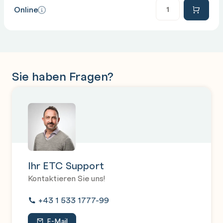
Anzahl
Online
Sie haben Fragen?
Ihr ETC Support
Kontaktieren Sie uns!
+43 1 533 1777-99
E-Mail