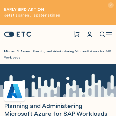
Hinwei
EARLY BIRD AKTION
Jetzt sparen ... später skillen
Zur Startseite: ETC
Naviga
Microsoft Azure
Planning and Administering Microsoft Azure for SAP
Workloads
Planning and Administering
Microsoft Azure for SAP Workloads