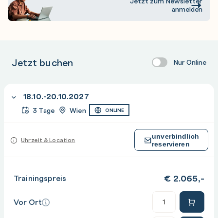
Jetzt zum Newsletter
anmelden
Azure virtual machines
Jetzt buchen
Nur Online
18.10.-20.10.2027
3 Tage
Wien
ONLINE
unverbindlich
Uhrzeit & Location
reservieren
€
2.065,-
Trainingspreis
Anzahl
Vor Ort