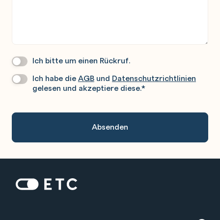
Ich bitte um einen Rückruf.
Wir
Rufen
Ich habe die
AGB
und
Datenschutzrichtlinien
Datenschutz
*
Sie
gelesen und akzeptiere diese.
*
Gerne
An.
Zur Startseite: ETC