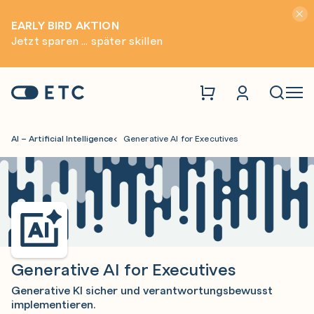
Hinwei
EARLY BIRD AKTION
Jetzt sparen ... später skillen
Zur Startseite: ETC
Naviga
AI – Artificial Intelligence
Generative AI for Executives
Generative AI for Executives
Generative KI sicher und verantwortungsbewusst
implementieren.