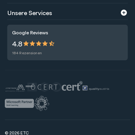
Über uns
Unsere Services
Karriere
Trainings
Google Reviews
Presse
Zertifizierungen
4.8
Nachhaltigkeit
Förderungen
184 Rezensionen
Blog
Talentsuche
Newsletter
Raummiete
© 2026 ETC