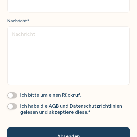
Nachricht
*
Ich bitte um einen Rückruf.
Wir
Rufen
Ich habe die
AGB
und
Datenschutzrichtlinien
Datenschutz
*
Sie
gelesen und akzeptiere diese.
*
Gerne
An.