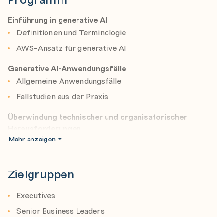
Einführung in generative AI
Definitionen und Terminologie
AWS-Ansatz für generative AI
Generative AI-Anwendungsfälle
Allgemeine Anwendungsfälle
Fallstudien aus der Praxis
Überwindung technischer und organisatorischer
Herausforderungen
Mehr anzeigen
Sicherheit
Genauigkeit
Zielgruppen
Kosten
Menschen und Kultur
Executives
Implementierung
Senior Business Leaders