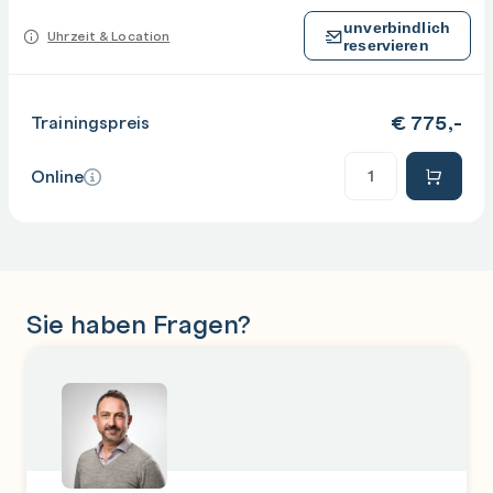
unverbindlich
Uhrzeit & Location
reservieren
€
775,-
Trainingspreis
Anzahl
Online
Sie haben Fragen?