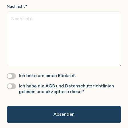
Nachricht
*
Ich bitte um einen Rückruf.
Wir
Rufen
Ich habe die
AGB
und
Datenschutzrichtlinien
Datenschutz
*
Sie
gelesen und akzeptiere diese.
*
Gerne
An.