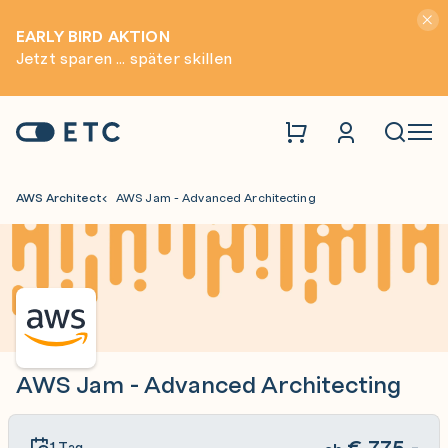
Hinwei
EARLY BIRD AKTION
Jetzt sparen ... später skillen
Zur Startseite: ETC
Naviga
AWS Architect
AWS Jam - Advanced Architecting
AWS Jam - Advanced Architecting
€
775,-
1 Tag