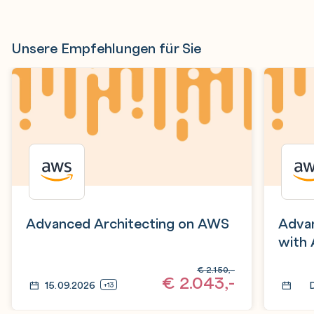
Unsere Empfehlungen für Sie
Advanced Architecting on AWS
Adva
with
€
2.150,-
€
2.043,-
15.09.2026
+13