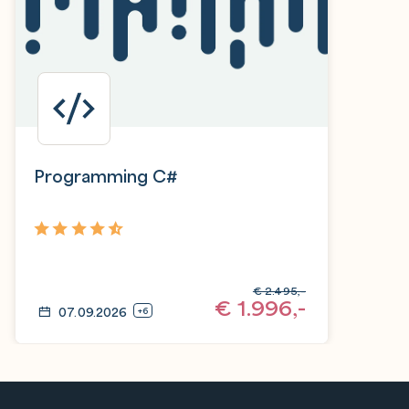
Programming C#
4,7
€
2.495,-
€
1.996,-
07.09.2026
+6