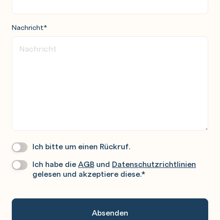
Nachricht
*
Ich bitte um einen Rückruf.
Wir
Rufen
Ich habe die
AGB
und
Datenschutzrichtlinien
Datenschutz
*
Sie
gelesen und akzeptiere diese.
*
Gerne
An.