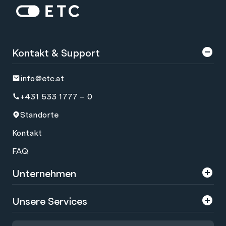
Zur Startseite: ETC
Kontakt & Support
info@etc.at
+431 533 1777 – 0
Standorte
Kontakt
FAQ
Unternehmen
Über uns
Unsere Services
Karriere