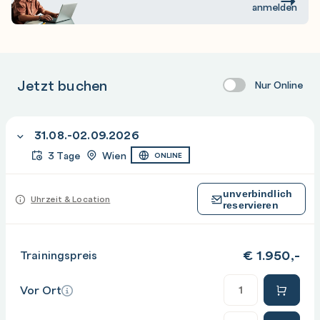
anmelden
Jetzt buchen
Nur Online
31.08.-02.09.2026
3 Tage
Wien
ONLINE
unverbindlich
Uhrzeit & Location
reservieren
€
1.950,-
Trainingspreis
Anzahl
Vor Ort
Anzahl