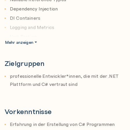
Dependency Injection
DI Containers
Logging and Metrics
Unit Testing
Mehr anzeigen
Multithreading
Microservices und Docker
Zielgruppen
ASP.NET Core Technologien im Überblick (Razor
Pages, MVC, Blazor)
professionelle Entwickler*innen, die mit der .NET
XAML-basierte Technologien (.NET MAUI, WPF,
Plattform und C# vertraut sind
WinUI, uno Platform, Avalonia UI)
.NET Aspire
Vorkenntnisse
Erfahrung in der Erstellung von C# Programmen