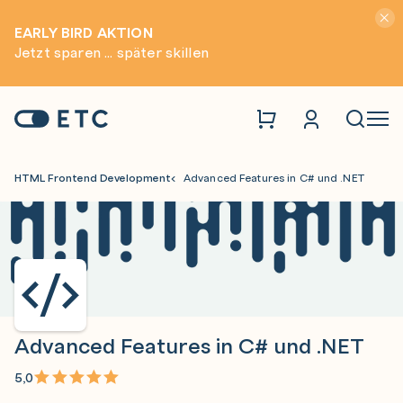
Hinwei
EARLY BIRD AKTION
Jetzt sparen ... später skillen
Zur Startseite: ETC
Naviga
HTML Frontend Development
Advanced Features in C# und .NET
Advanced Features in C# und .NET
5,0