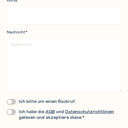
Nachricht
*
Ich bitte um einen Rückruf.
Wir
Rufen
Ich habe die
AGB
und
Datenschutzrichtlinien
Datenschutz
*
Sie
gelesen und akzeptiere diese.
*
Gerne
An.