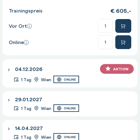
€
605,-
Trainingspreis
Anzahl
Vor Ort
Anzahl
Online
04.12.2026
AKTION
1 Tag
Wien
ONLINE
29.01.2027
1 Tag
Wien
ONLINE
14.04.2027
1 Tag
Wien
ONLINE