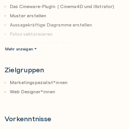
Das Cineware-PlugIn ( Cinema4D und Illstrator)
Programme
Muster erstellen
KI-Funktionen
Aussagekräftige Diagramme erstellen
Tipps und Tricks
Fotos vektorisieren
Arbeiten mit der AdobeCloud
Mehr anzeigen
Druckeinstellungen
Zusammenarbeit von Illustrator mit anderen Adobe-
Zielgruppen
Programme
KI-Funktionen
Marketingspezialist*innen
Generative Formfüllung und Text zu Vektorgrafik
Web Designer*innen
Text zu Muster
Vektorgrafiken generieren (Beta)
Generative Neufärbung
Vorkenntnisse
Tipps und Tricks