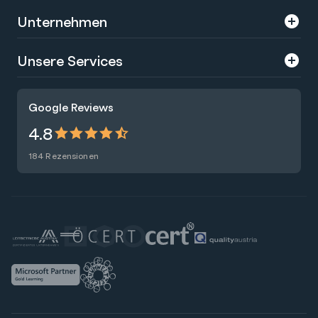
Unternehmen
Über uns
Unsere Services
Karriere
Trainings
Google Reviews
Presse
Zertifizierungen
4.8
Nachhaltigkeit
Förderungen
184 Rezensionen
Blog
Talentsuche
Newsletter
Raummiete