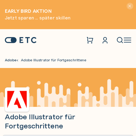
Hinwei
EARLY BIRD AKTION
Jetzt sparen ... später skillen
Zur Startseite: ETC
Naviga
Adobe
Adobe Illustrator für Fortgeschrittene
Adobe Illustrator für
Fortgeschrittene