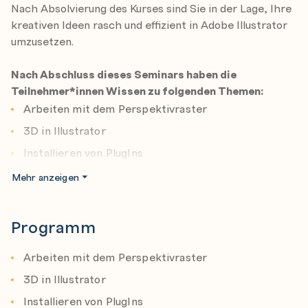
Nach Absolvierung des Kurses sind Sie in der Lage, Ihre
kreativen Ideen rasch und effizient in Adobe Illustrator
umzusetzen.
Nach Abschluss dieses Seminars haben die
Teilnehmer*innen Wissen zu folgenden Themen:
Arbeiten mit dem Perspektivraster
3D in Illustrator
Installieren von PlugIns
Das Cineware-PlugIn ( Cinema4D und Illstrator)
Mehr anzeigen
Muster erstellen
Aussagekräftige Diagramme erstellen
Programm
Fotos vektorisieren
Arbeiten mit dem Perspektivraster
Arbeiten mit der AdobeCloud
3D in Illustrator
Druckeinstellungen
Installieren von PlugIns
Zusammenarbeit von Illustrator mit anderen Adobe-