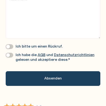
Ich bitte um einen Rückruf.
Wir
Rufen
Ich habe die
AGB
und
Datenschutzrichtlinien
Datenschutz
*
Sie
gelesen und akzeptiere diese.
*
Gerne
An.