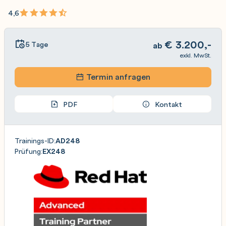
4,6
€
3.200,-
5 Tage
ab
exkl. MwSt.
Termin anfragen
PDF
Kontakt
Trainings-ID:
AD248
Prüfung:
EX248