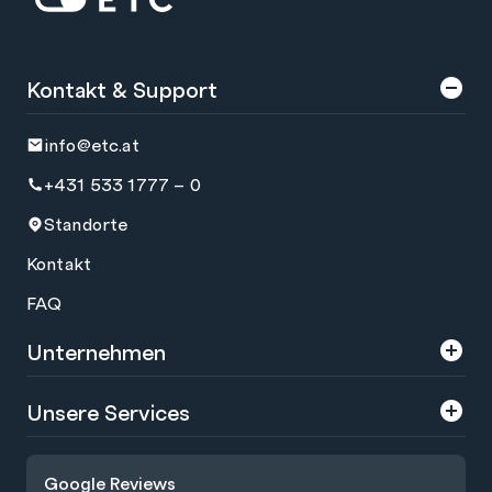
Kontakt & Support
info@etc.at
+431 533 1777 – 0
Standorte
Kontakt
FAQ
Unternehmen
Über uns
Unsere Services
Karriere
Trainings
Google Reviews
Presse