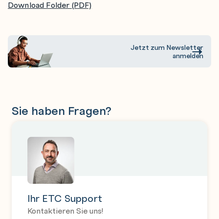
Download Folder (PDF)
managed domain.
Configure the web subsystem
Explore and configure the features of the web
Jetzt zum Newsletter
anmelden
subsystem.
Deploy clustered applications
Explore clustered applications.
Sie haben Fragen?
Configure subsystems that support clustered
applications and configure load balancing.
Deploy HA Singleton applications.
Configure the batch subsystem
Explore and configure batch jobs and batch
subsystem.
Ihr ETC Support
Kontaktieren Sie uns!
Discover new features in JBoss Enterprise