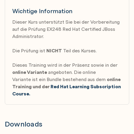
JDBC drivers, datasources, and an XA datasource.
Wichtige Information
Configure the logging subsystem
Dieser Kurs unterstützt Sie bei der Vorbereitung
Configure loggers and logging handlers.
auf die Prüfung EX248 Red Hat Certified JBoss
Administrator.
Configure the messaging subsystem
Explore the messaging subsystem.
Die Prüfung ist
NICHT
Teil des Kurses.
Configure messaging resources, journals and other
Dieses Training wird in der Präsenz sowie in der
settings.
online Variante
angeboten. Die online
Variante ist ein Bundle bestehend aus dem
online
Secure JBoss Enterprise Application Platform
Training und der
Red Hat Learning Subscription
Configure a database security realm, an LDAP
Course.
security realm, and password vault.
Secure a JMS Destination.
Downloads
Configure the Java Virtual Machine (JVM)
Configure the JVM in standalone mode and in a