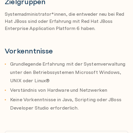
Zielgruppen
Script configure and deploy applications
Systemadministrator*innen, die entweder neu bei Red
Configure JBoss EAP with command line interface.
Verwenden Sie das kostenfreie
Red Hat
Hat JBoss sind oder Erfahrung mit Red Hat JBoss
Preassessment Tool
für Ihren Ausbildungserfolg!
Deploying applications in standalone mode.
Enterprise Application Platform 6 haben.
Configure JBoss Enterprise Application Platform as
a managed domain
Vorkenntnisse
Run JBoss EAP as a managed domain.
Grundlegende Erfahrung mit der Systemverwaltung
Assign a domain controller.
unter den Betriebssystemen Microsoft Windows,
Configure a host controller and domain controller.
UNIX oder Linux®
Configure servers in a managed domain
Verständnis von Hardware und Netzwerken
Manage domain server architecture.
Keine Vorkenntnisse in Java, Scripting oder JBoss
Configure servers and server groups.
Developer Studio erforderlich.
Configure datasources
Explore the datasource subsystem and configure