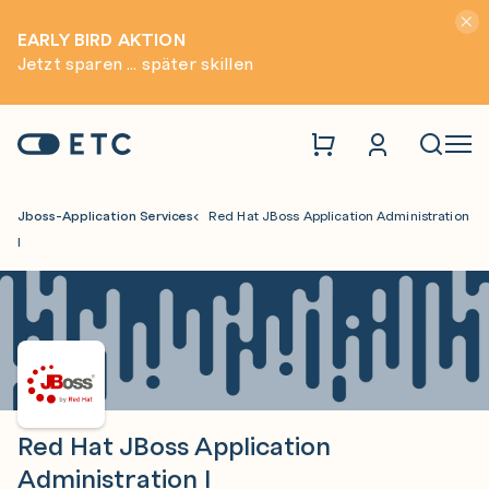
Hinwei
EARLY BIRD AKTION
Jetzt sparen ... später skillen
Zur Startseite: ETC
Naviga
Jboss-Application Services
Red Hat JBoss Application Administration
I
Red Hat JBoss Application
Administration I