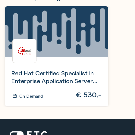
Red Hat Certified Specialist in
Enterprise Application Server
Administration exam
€
530,-
On Demand
Zur Startseite: ETC